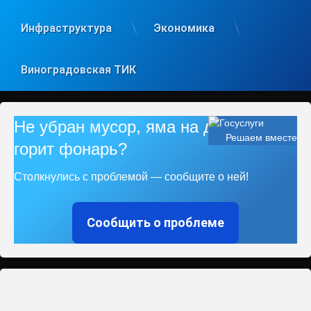
Инфраструктура
Экономика
Виноградовская ТИК
Не убран мусор, яма на дороге, не
Решаем вместе
горит фонарь?
Столкнулись с проблемой — сообщите о ней!
Сообщить о проблеме