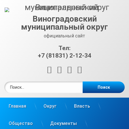
Перейти
к
содержимому
Виноградовский
муниципальный округ
официальный сайт
Тел:
+7 (81831) 2-12-34
RSS
E-mail
ВКонтакте
Telegram
Найти:
Главная
Округ
Власть
Общество
Документы