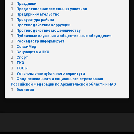
Праздники
Предоставление земельных участков
Предпринимательство
Прокуратура района
Противодействие коррупции
Противодействие мошенничеству
Публичные слушания и общественные обсуждения
Роскадастр информирует
Согаз-Мед
Соцзащита и НКО
Спорт
ТКО
ТОСы
Установление публичного сервитута
Фонд пенсионного и социального страхования
Российской Федерации по Архангельской области и НАО
Экология