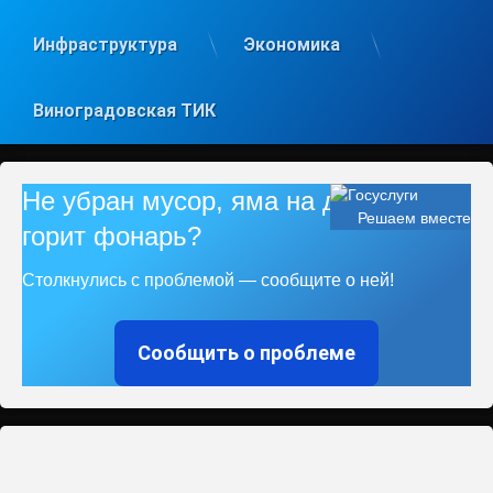
Инфраструктура
Экономика
Виноградовская ТИК
Не убран мусор, яма на дороге, не
Решаем вместе
горит фонарь?
Столкнулись с проблемой — сообщите о ней!
Сообщить о проблеме