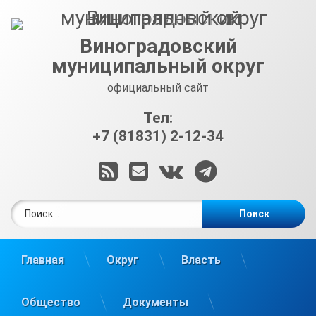
Перейти
к
содержимому
Виноградовский
муниципальный округ
официальный сайт
Тел:
+7 (81831) 2-12-34
RSS
E-mail
ВКонтакте
Telegram
Найти:
Главная
Округ
Власть
Общество
Документы