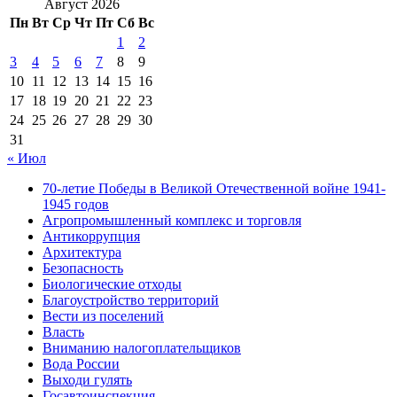
Август 2026
Пн
Вт
Ср
Чт
Пт
Сб
Вс
1
2
3
4
5
6
7
8
9
10
11
12
13
14
15
16
17
18
19
20
21
22
23
24
25
26
27
28
29
30
31
« Июл
70-летие Победы в Великой Отечественной войне 1941-
1945 годов
Агропромышленный комплекс и торговля
Антикоррупция
Архитектура
Безопасность
Биологические отходы
Благоустройство территорий
Вести из поселений
Власть
Вниманию налогоплательщиков
Вода России
Выходи гулять
Госавтоинспекция