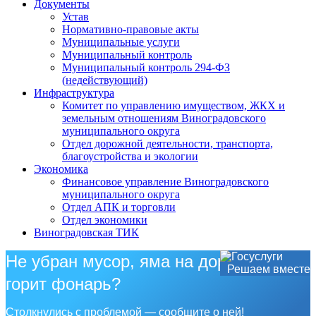
Документы
Устав
Нормативно-правовые акты
Муниципальные услуги
Муниципальный контроль
Муниципальный контроль 294-ФЗ
(недействующий)
Инфраструктура
Комитет по управлению имуществом, ЖКХ и
земельным отношениям Виноградовского
муниципального округа
Отдел дорожной деятельности, транспорта,
благоустройства и экологии
Экономика
Финансовое управление Виноградовского
муниципального округа
Отдел АПК и торговли
Отдел экономики
Виноградовская ТИК
Не убран мусор, яма на дороге, не
Решаем вместе
горит фонарь?
Столкнулись с проблемой — сообщите о ней!