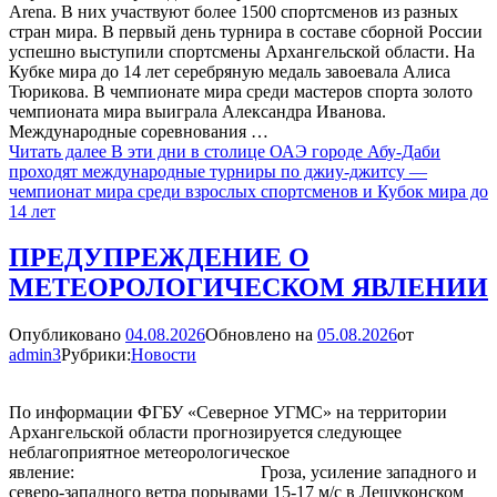
Arena. В них участвуют более 1500 спортсменов из разных
стран мира. В первый день турнира в составе сборной России
успешно выступили спортсмены Архангельской области. На
Кубке мира до 14 лет серебряную медаль завоевала Алиса
Тюрикова. В чемпионате мира среди мaстеров спорта золото
чемпионата мира выиграла Александра Иванова.
Международные соревнования …
Читать далее
В эти дни в столице ОАЭ городе Абу-Даби
проходят международные турниры по джиу-джитсу —
чемпионат мира среди взрослых спортсменов и Кубок мира до
14 лет
ПРЕДУПРЕЖДЕНИЕ О
МЕТЕОРОЛОГИЧЕСКОМ ЯВЛЕНИИ
Опубликовано
04.08.2026
Обновлено на
05.08.2026
от
admin3
Рубрики:
Новости
По информации ФГБУ «Северное УГМС» на территории
Архангельской области прогнозируется следующее
неблагоприятное метеорологическое
явление: Гроза, усиление западного и
северо-западного ветра порывами 15-17 м/с в Лешуконском