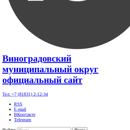
Виноградовский
муниципальный округ
официальный сайт
Тел:
+7 (81831) 2-12-34
RSS
E-mail
ВКонтакте
Telegram
Найти: