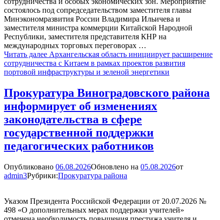
сотрудничества и особых экономических зон. Мероприятие
состоялось под сопредседательством заместителя главы
Минэкономразвития России Владимира Ильичева и
заместителя министра коммерции Китайской Народной
Республики, заместителя представителя КНР на
международных торговых переговорах …
Читать далее
Архангельская область инициирует расширение
сотрудничества с Китаем в рамках проектов развития
портовой инфраструктуры и зеленой энергетики
Прокуратура Виноградовского района
информирует об изменениях
законодательства в сфере
государственной поддержки
педагогических работников
Опубликовано
06.08.2026
Обновлено на
05.08.2026
от
admin3
Рубрики:
Прокуратура района
Указом Президента Российской Федерации от 20.07.2026 №
498 «О дополнительных мерах поддержки учителей»
отмечена необходимость повышения престижа учителя и