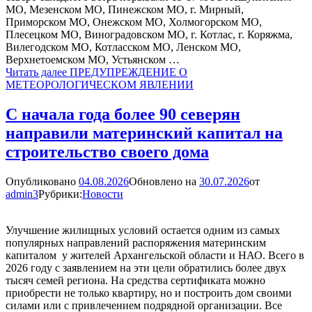
МО, Мезенском МО, Пинежском МО, г. Мирный,
Приморском МО, Онежском МО, Холмогорском МО,
Плесецком МО, Виноградовском МО, г. Котлас, г. Коряжма,
Вилегодском МО, Котласском МО, Ленском МО,
Верхнетоемском МО, Устьянском …
Читать далее
ПРЕДУПРЕЖДЕНИЕ О
МЕТЕОРОЛОГИЧЕСКОМ ЯВЛЕНИИ
С начала года более 90 северян
направили материнский капитал на
строительство своего дома
Опубликовано
04.08.2026
Обновлено на
30.07.2026
от
admin3
Рубрики:
Новости
Улучшение жилищных условий остается одним из самых
популярных направлений распоряжения материнским
капиталом у жителей Архангельской области и НАО. Всего в
2026 году с заявлением на эти цели обратились более двух
тысяч семей региона. На средства сертификата можно
приобрести не только квартиру, но и построить дом своими
силами или с привлечением подрядной организации. Все