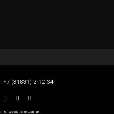
л:
+7 (81831) 2-12-34
S
E-mail
ВКонтакте
Telegram
ия о персональных данных