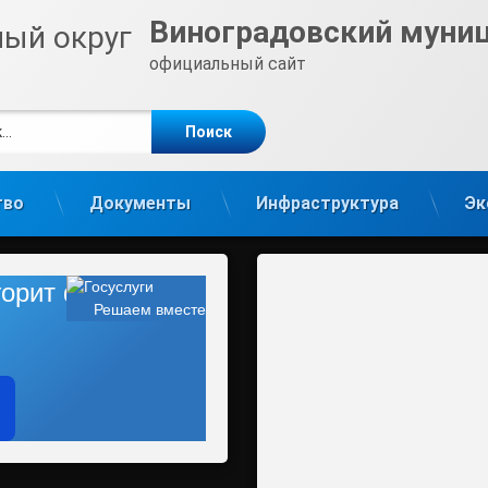
Виноградовский муни
официальный сайт
е
m
тво
Документы
Инфраструктура
Эк
 горит фонарь?
Решаем вместе