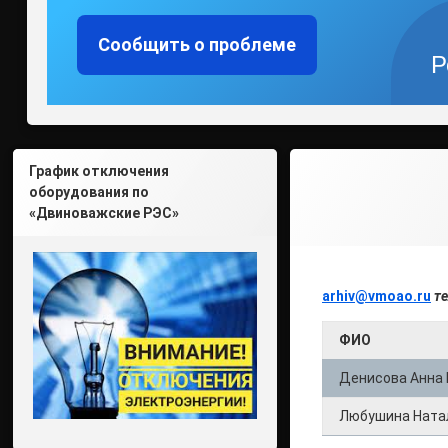
Сообщить о проблеме
Р
График отключения
оборудования по
«Двиноважские РЭС»
arhiv@vmoao.ru
те
ФИО
Денисова Анна
Любушина Ната