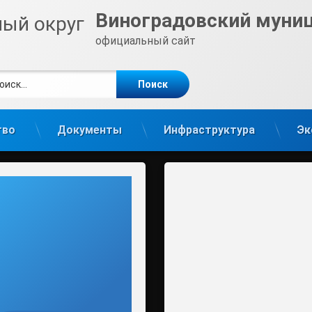
Виноградовский муни
официальный сайт
ти:
те
gram
тво
Документы
Инфраструктура
Эк