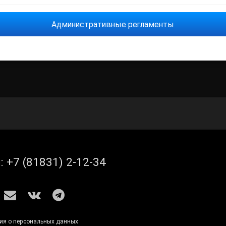
Административные регламенты
л:
+7 (81831) 2-12-34
S
E-mail
ВКонтакте
Telegram
ия о персональных данных