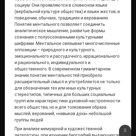
социум. Они проявляются в словесном языке
(вербальной культуре общества) и языке жестов, в
поведении, обычаях, традициях и верованиях.
Понятие ментального позволяет соединить
аналитическое мышление, развитые формы
сознания с полуосознанными культурными
шифрами. Ментальное связывает многочисленные
оппозиции – природного и культурного,
эмоционального и рассудочного, иррационального
и рационального, индивидуального и
общественного. В современном гуманитарном
знании понятие ментальностей приобрело
расширительный смысл и употребляется не только
для обозначения тех или иных культурных
стереотипов, типичных для больших социальных
групп или характеристики духовной настроенности
всего общества, но и для толкования образа
мыслей, верований, «навыков духа» небольшой
группы людей.
При анализе мемуарной и художественной
Верн
литературы, при изучении биографий выдающихся