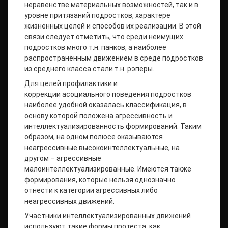
неравенстве материальных возможностей, так и в
уровне притязаний подростков, характере
жизненных целей и способов их реализации. В этой
связи следует отметить, что среди неимущих
подростков много т.н. панков, а наиболее
распространённым движением в среде подростков
из среднего класса стали т.н. рэперы.
Для целей профилактики и
коррекции асоциального поведения подростков
наиболее удобной оказалась классификация, в
основу которой положена агрессивность и
интеллектуализированность формирований. Таким
образом, на одном полюсе оказываются
неагрессивные высокоинтеллектуальные, на
другом – агрессивные
малоинтеллектуализированные. Имеются также
формирования, которые нельзя однозначно
отнести к категории агрессивных либо
неагрессивных движений.
Участники интеллектуализированных движений
используют такие формы протеста, как