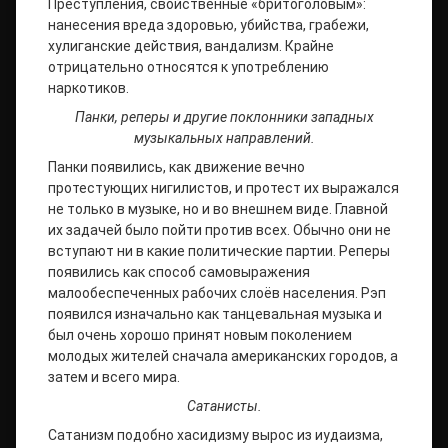
Преступления, свойственные «бритоголовым»:
нанесения вреда здоровью, убийства, грабежи,
хулиганские действия, вандализм. Крайне
отрицательно относятся к употреблению
наркотиков.
Панки, реперы и другие поклонники западных
музыкальных направлений.
Панки появились, как движение вечно
протестующих нигилистов, и протест их выражался
не только в музыке, но и во внешнем виде. Главной
их задачей было пойти против всех. Обычно они не
вступают ни в какие политические партии. Реперы
появились как способ самовыражения
малообеспеченных рабочих слоёв населения. Рэп
появился изначально как танцевальная музыка и
был очень хорошо принят новым поколением
молодых жителей сначала американских городов, а
затем и всего мира.
Сатанисты.
Сатанизм подобно хасидизму вырос из иудаизма,