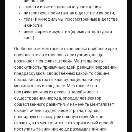
личностей;
школа и иные социальные учреждения;
литература, прочитанная в детстве и юности;
теле- и кинофильмы, просмотренные в детстве
и юности;
иные формы искусства (кроме литературы и
кино).
Особенности менталитета человека наиболее ярко
проявляются в стрессовых ситуациях, когда
возникает «конфликт целей». Ментальность –
совокупность привычных идей, реакций, верований,
предрассудков, свойственных какой-то общине,
социальной страте, классу, национальному
меньшинству и так далее. Менталитет на
протяжении многих веков, а порой и всего
существования народа, определяет вектор
общественного развития. И изменить менталитет
бывает очень трудно, несмотря на, подчас,
очевидную его разрушительную силу. Можно
сказать, что менталитет – это привычный способ
поступать так или иначе до размышлений, или