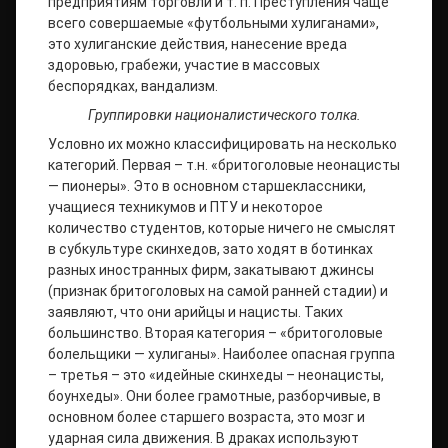
предприятиям торговли и т. п. Преступления чаще
всего совершаемые «футбольными хулиганами»,
это хулиганские действия, нанесение вреда
здоровью, грабежи, участие в массовых
беспорядках, вандализм.
Группировки националистического толка.
Условно их можно классифицировать на несколько
категорий. Первая – т.н. «бритоголовые неонацисты
— пионеры». Это в основном старшеклассники,
учащиеся техникумов и ПТУ и некоторое
количество студентов, которые ничего не смыслят
в субкультуре скинхедов, зато ходят в ботинках
разных иностранных фирм, закатывают джинсы
(признак бритоголовых на самой ранней стадии) и
заявляют, что они арийцы и нацисты. Таких
большинство. Вторая категория – «бритоголовые
болельщики — хулиганы». Наиболее опасная группа
– третья – это «идейные скинхеды – неонацисты,
боунхеды». Они более грамотные, разборчивые, в
основном более старшего возраста, это мозг и
ударная сила движения. В драках используют