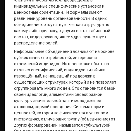
членами и укореняются, превращаясь в
индивидуальные специфические установки и
ценностные ориентации. Неформалы имеют
различный уровень организованности. В одних
объединениях отсутствует чёткая структура по
какому-либо признаку, в других есть стабильный
состав, лидер, руководящее ядро, существует
распределение ролей.
Неформальные объединения возникают на основе
субъективных по­требностей, интересов и
стремлений индивидов. Интерес может быть на­
столько специфический, индивидуальный или
извращённый, не нашедший поддержки в
существующих структурах, который и не позволяет
сгруппировать много людей. Это становится базой
своей идеологии, элементами своеобразной
культуры значительной части молодёжи, её
эталоном, нормой поведения. Система норм и
ценностей, которая не фиксируется в уставах и
инструкциях, отличающих группу (объединение) от
других формирований, называется субкультурой.