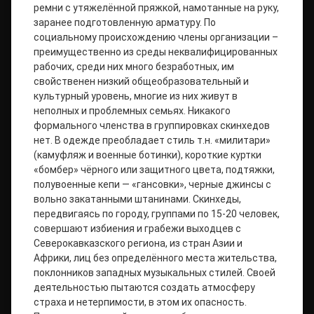
ремни с утяжелённой пряжкой, намотанные на руку,
заранее подготовленную арматуру. По
социальному происхождению члены организации –
преимущественно из среды неквалифицированных
рабочих, среди них много безработных, им
свойственен низкий общеобразовательный и
культурный уровень, многие из них живут в
неполных и проблемных семьях. Никакого
формального членства в группировках скинхедов
нет. В одежде преобладает стиль т.н. «милитари»
(камуфляж и военные ботинки), короткие куртки
«бомбер» чёрного или защитного цвета, подтяжки,
полувоенные кепи — «гансовки», черные джинсы с
вольно закатанными штанинами. Скинхеды,
передвигаясь по городу, группами по 15-20 человек,
совершают избиения и грабежи выходцев с
Северокавказского региона, из стран Азии и
Африки, лиц без определённого места жительства,
поклонников западных музыкальных стилей. Своей
деятельностью пытаются создать атмосферу
страха и нетерпимости, в этом их опасность.