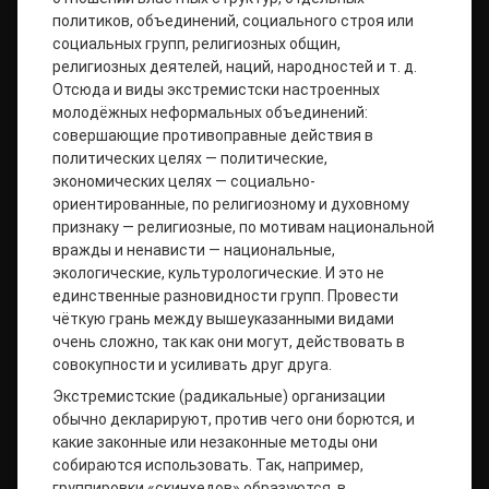
политиков, объединений, социального строя или
социальных групп, религиозных общин,
религиозных деятелей, наций, народностей и т. д.
Отсюда и виды экстремистски настроенных
молодёжных неформальных объединений:
совершающие противоправные действия в
политических целях — политические,
экономических целях — социально-
ориентированные, по религиозному и духовному
признаку — религиозные, по мотивам национальной
вражды и ненависти — национальные,
экологические, культурологические. И это не
единственные разновидности групп. Провести
чёткую грань между вышеуказанными видами
очень сложно, так как они могут, действовать в
совокупности и усиливать друг друга.
Экстремистские (радикальные) организации
обычно декларируют, против чего они борются, и
какие законные или незаконные методы они
собираются использовать. Так, например,
группировки «скинхедов» образуются, в