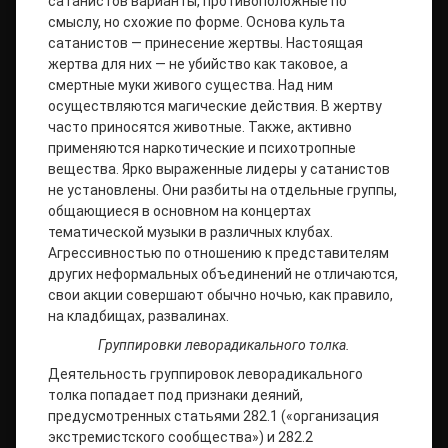
сатанистов варианты, противоположные по
смыслу, но схожие по форме. Основа культа
сатанистов — принесение жертвы. Настоящая
жертва для них — не убийство как таковое, а
смертные муки живого существа. Над ним
осуществляются магические действия. В жертву
часто приносятся животные. Также, активно
применяются наркотические и психотропные
вещества. Ярко выраженные лидеры у сатанистов
не установлены. Они разбиты на отдельные группы,
общающиеся в основном на концертах
тематической музыки в различных клубах.
Агрессивностью по отношению к представителям
других неформальных объединений не отличаются,
свои акции совершают обычно ночью, как правило,
на кладбищах, развалинах.
Группировки леворадикального толка.
Деятельность группировок леворадикального
толка попадает под признаки деяний,
предусмотренных статьями 282.1 («организация
экстремистского сообщества») и 282.2