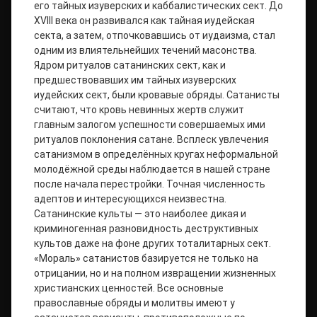
его тайных изуверских и каббалистических сект. До
XVIII века он развивался как тайная иудейская
секта, а затем, отпочковавшись от иудаизма, стал
одним из влиятельнейших течений масонства.
Ядром ритуалов сатанинских сект, как и
предшествовавших им тайных изуверских
иудейских сект, были кровавые обряды. Сатанисты
считают, что кровь невинных жертв служит
главным залогом успешности совершаемых ими
ритуалов поклонения сатане. Всплеск увлечения
сатанизмом в определённых кругах неформальной
молодёжной среды наблюдается в нашей стране
после начала перестройки. Точная численность
адептов и интересующихся неизвестна.
Сатанинские культы — это наиболее дикая и
криминогенная разновидность деструктивных
культов даже на фоне других тоталитарных сект.
«Мораль» сатанистов базируется не только на
отрицании, но и на полном извращении жизненных
христианских ценностей. Все основные
православные обряды и молитвы имеют у