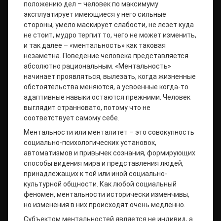
положению дел – человек по максимуму
эксплуатирует имеющиеся у него сильные
стороны, умело маскирует слабости, не лезет куда
не стоит, мудро терпит то, чего не может изменить,
и так далее – «ментальность» как таковая
незаметна. Поведение человека представляется
абсолютно рациональным. «Ментальность»
начинает проявляться, вылезать, когда жизненные
обстоятельства меняются, а усвоенные когда-то
адаптивные навыки остаются прежними. Человек
выглядит странновато, потому что не
соответствует самому себе.
Ментальности или менталитет – это совокупность
социально-психологических установок,
автоматизмов и привычек сознания, формирующих
способы видения мира и представления людей,
принадлежащих к той или иной социально-
культурной общности. Как любой социальный
феномен, ментальности исторически изменчивы,
но изменения в них происходят очень медленно.
Субъектом ментальностей является не индивид, а