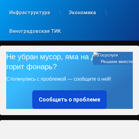
Инфраструктура
Экономика
Виноградовская ТИК
Не убран мусор, яма на дороге, не
Решаем вместе
горит фонарь?
Столкнулись с проблемой — сообщите о ней!
Сообщить о проблеме