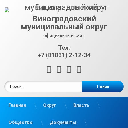
Перейти
к
содержимому
Виноградовский
муниципальный округ
официальный сайт
Тел:
+7 (81831) 2-12-34
RSS
E-mail
ВКонтакте
Telegram
Найти:
Главная
Округ
Власть
Общество
Документы