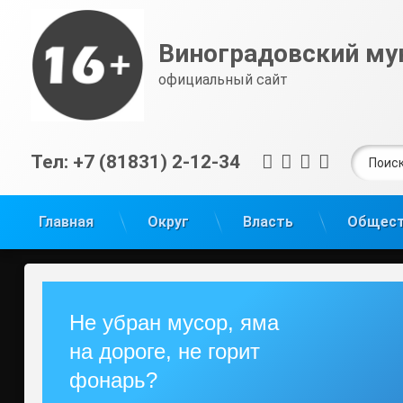
Перейти
к
Виноградовский му
содержимому
официальный сайт
Найти:
RSS
E-mail
ВКонтакт
Telegra
Тел:
+7 (81831) 2-12-34
Главная
Округ
Власть
Общес
Не убран мусор, яма
на дороге, не горит
фонарь?