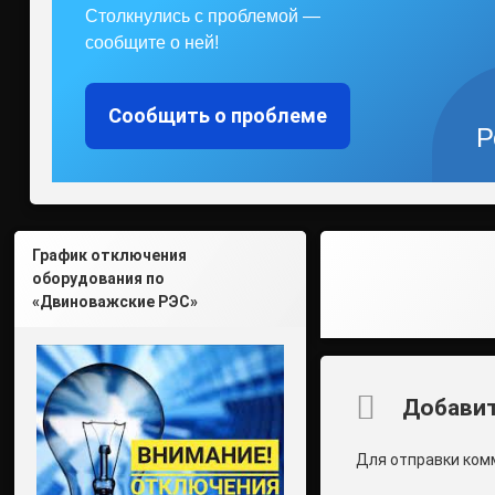
Столкнулись с проблемой —
сообщите о ней!
Сообщить о проблеме
Р
График отключения
оборудования по
«Двиноважские РЭС»
Комментари
Добавит
Для отправки ком