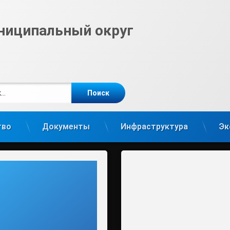
ниципальный округ
е
m
тво
Документы
Инфраструктура
Эк