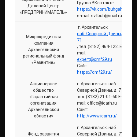
Группа ВКонтакте:
Деловой Центр
https://vk.com/buhgaltet
«ПРЕДПРИНИМАТЕЛЬ»
e-mail: svtbuh@mail.ru
г. Архангельск,
наб. Северной Двины, д.
Микрокредитная
71
компания
, тел. (8182) 464-122, Е-
Архангельский
mail:
региональный фонд
expert@cmf29.ru
«Развитие»
Сайт:
https://cmf29.ru/
Акционерное
г. Архангельск, наб.
общество
Северной Двины, д. 71
«Гарантийная
тел. (8182) 21-01-60 E-
организация
mail: office@icarh.ru
Архангельской
Сайт:
области»
http://www.icarh.ru/
г. Архангельск, наб.
Фонд развития
Северной Двины, д. 71,