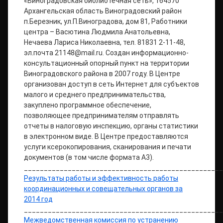
«Виноградовская библиотечная сеть», 164570
Архангельская область Виноградовский район
п.Березник, ул.П.Виноградова, дом 81, Работники
центра – Васютина Людмила Анатольевна,
Нечаева Лариса Николаевна, тел. 81831 2-11-48,
эл.почта 21148@mail.ru. Создан информационно-
консультационный опорный пункт на территории
Виноградовского района в 2007 году. В Центре
организован доступ в сеть Интернет для субъектов
малого и среднего предпринимательства,
закуплено программное обеспечение,
позволяющее предпринимателям отправлять
отчеты в налоговую инспекцию, органы статистики
в электронном виде. В Центре предоставляются
услуги ксерокопирования, сканирования и печати
документов (в том числе формата А3).
__________________________________________________
Результаты работы и эффективность работы
координационных и совещательных органов за
2014 год
__________________________________________________
Межведомственная комиссия по устранению