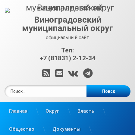
Перейти
к
содержимому
Виноградовский
муниципальный округ
официальный сайт
Тел:
+7 (81831) 2-12-34
RSS
E-mail
ВКонтакте
Telegram
Найти:
Главная
Округ
Власть
Общество
Документы