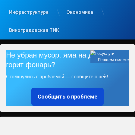
Инфраструктура
Экономика
Виноградовская ТИК
Не убран мусор, яма на дороге, не
Решаем вместе
горит фонарь?
Столкнулись с проблемой — сообщите о ней!
Сообщить о проблеме