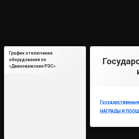
График отключения
Государ
оборудования по
«Двиноважские РЭС»
Государственные
НАГРАДЫ И ПООЩ