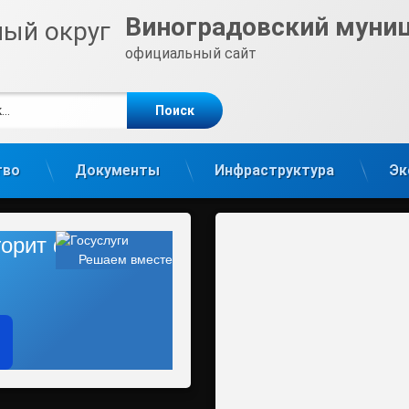
Виноградовский муни
официальный сайт
е
m
тво
Документы
Инфраструктура
Эк
 горит фонарь?
Решаем вместе