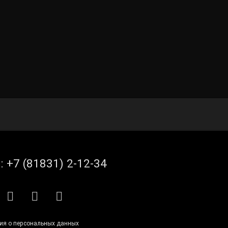
л:
+7 (81831) 2-12-34
S
E-mail
ВКонтакте
Telegram
ия о персональных данных