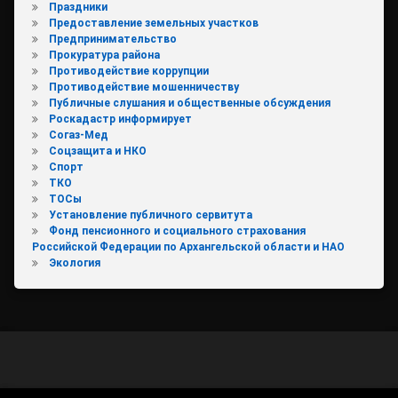
Праздники
Предоставление земельных участков
Предпринимательство
Прокуратура района
Противодействие коррупции
Противодействие мошенничеству
Публичные слушания и общественные обсуждения
Роскадастр информирует
Согаз-Мед
Соцзащита и НКО
Спорт
ТКО
ТОСы
Установление публичного сервитута
Фонд пенсионного и социального страхования
Российской Федерации по Архангельской области и НАО
Экология