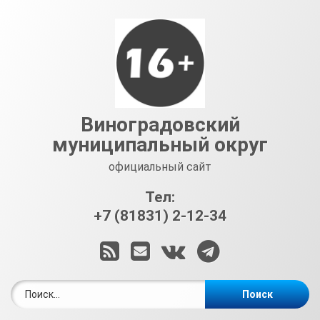
Перейти
к
содержимому
Виноградовский
муниципальный округ
официальный сайт
Тел:
+7 (81831) 2-12-34
RSS
E-mail
ВКонтакте
Telegram
Найти: