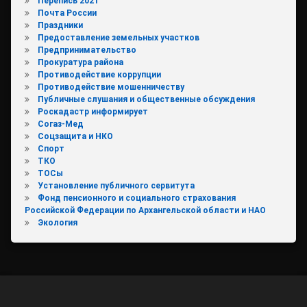
Перепись 2021
Почта России
Праздники
Предоставление земельных участков
Предпринимательство
Прокуратура района
Противодействие коррупции
Противодействие мошенничеству
Публичные слушания и общественные обсуждения
Роскадастр информирует
Согаз-Мед
Соцзащита и НКО
Спорт
ТКО
ТОСы
Установление публичного сервитута
Фонд пенсионного и социального страхования
Российской Федерации по Архангельской области и НАО
Экология