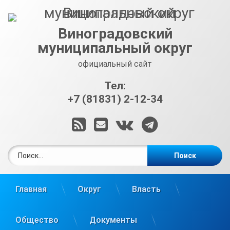
Перейти
к
содержимому
Виноградовский
муниципальный округ
официальный сайт
Тел:
+7 (81831) 2-12-34
RSS
E-mail
ВКонтакте
Telegram
Найти:
Главная
Округ
Власть
Общество
Документы