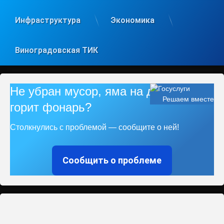
Инфраструктура
Экономика
Виноградовская ТИК
Не убран мусор, яма на дороге, не
Решаем вместе
горит фонарь?
Столкнулись с проблемой — сообщите о ней!
Сообщить о проблеме