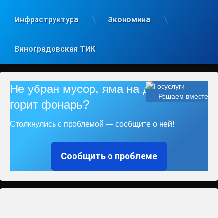
Инфраструктура
Экономика
Виноградовская ТИК
Не убран мусор, яма на дороге, не
Решаем вместе
горит фонарь?
Столкнулись с проблемой — сообщите о ней!
Сообщить о проблеме