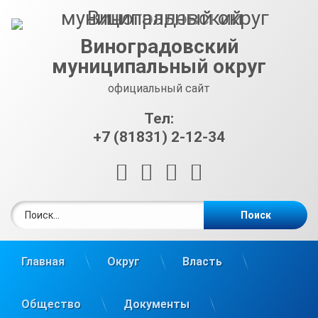
Перейти
к
содержимому
Виноградовский
муниципальный округ
официальный сайт
Тел:
+7 (81831) 2-12-34
RSS
E-mail
ВКонтакте
Telegram
Найти:
Главная
Округ
Власть
Общество
Документы