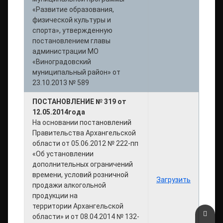
«Развитие образования,
физической культуры и
спорта», утвержденную
постановлением главы
администрации МО
«Виноградовский
муниципальный район» от
23.10.2013 № 589
ПОСТАНОВЛЕНИЕ № 319 от
12.05.2014года
На основании постановлений
Правительства Архангельской
области от 05.06.2012 № 222-пп
«Об установлении
дополнительных ограничений
времени, условий розничной
Загрузить
продажи алкогольной
продукции на
территории Архангельской
Верн
области» и от 08.04.2014 № 132-