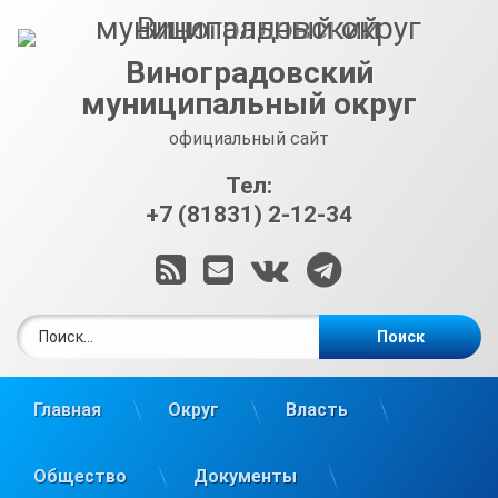
Перейти
к
содержимому
Виноградовский
муниципальный округ
официальный сайт
Тел:
+7 (81831) 2-12-34
RSS
E-mail
ВКонтакте
Telegram
Найти:
Главная
Округ
Власть
Общество
Документы