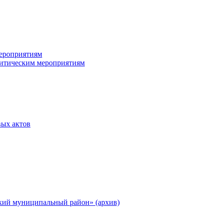
ероприятиям
итическим мероприятиям
ых актов
ий муниципальный район» (архив)