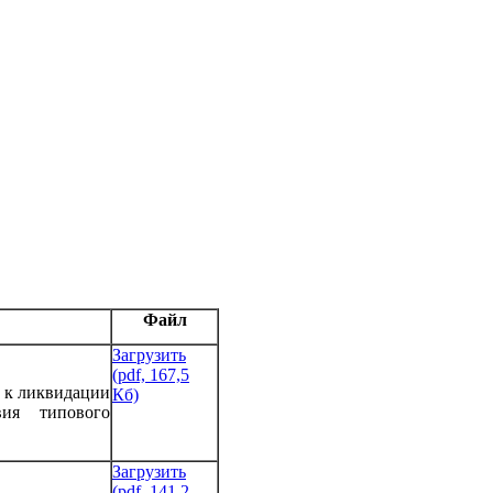
Файл
Загрузить
(pdf, 167,5
в к ликвидации
Кб)
ия типового
Загрузить
(pdf, 141,2