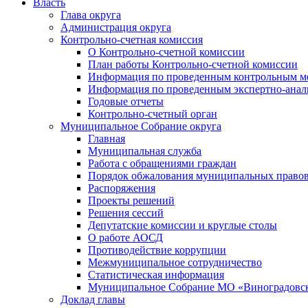
Власть
Глава округа
Администрация округа
Контрольно-счетная комиссия
О Контрольно-счетной комиссии
План работы Контрольно-счетной комиссии
Информация по проведенным контрольным м
Информация по проведенным экспертно-анал
Годовые отчеты
Контрольно-счетный орган
Муниципальное Собрание округа
Главная
Муниципальная служба
Работа с обращениями граждан
Порядок обжалования муниципальных правов
Распоряжения
Проекты решений
Решения сессий
Депутатские комиссии и круглые столы
О работе АОСД
Противодействие коррупции
Межмуниципальное сотрудничество
Статистическая информация
Муниципальное Собрание МО «Виноградовск
Доклад главы