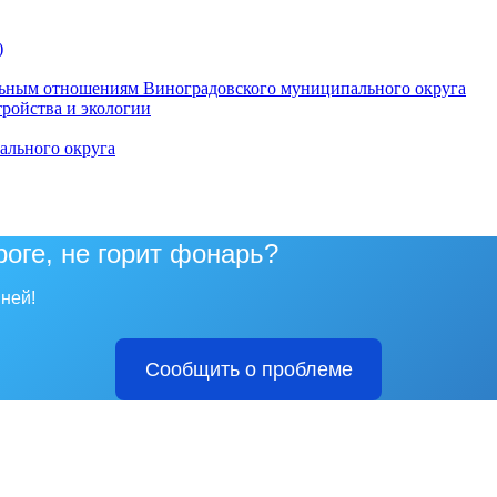
)
ьным отношениям Виноградовского муниципального округа
тройства и экологии
ального округа
роге, не горит фонарь?
ней!
Сообщить о проблеме