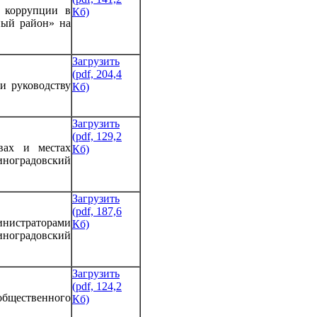
 коррупции в
Кб)
ный район» на
Загрузить
(pdf, 204,4
и руководству
Кб)
Загрузить
(pdf, 129,2
вах и местах
Кб)
иноградовский
Загрузить
(pdf, 187,6
инистраторами
Кб)
ноградовский
Загрузить
(pdf, 124,2
общественного
Кб)