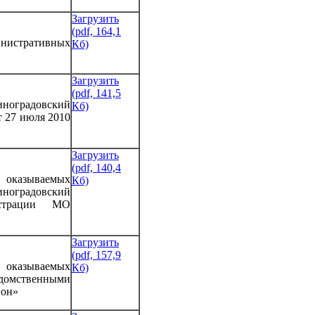
Загрузить
(pdf, 164,1
инистративных
Кб)
Загрузить
(pdf, 141,5
иноградовский
Кб)
т 27 июля 2010
Загрузить
(pdf, 140,4
 оказываемых
Кб)
ноградовский
истрации МО
Загрузить
(pdf, 157,9
 оказываемых
Кб)
домственными
йон»