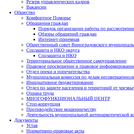
Резерв управленческих кадров
Вакансии
Общество
Комфортное Поморье
Обращения граждан
Порядок организации работы по рассмотрени
Обзоры обращений граждан
Интернет-приемная
Общественный совет Виноградовского муниципаль
Соцзащита и НКО округа
Соцзащита и НКО
Территориальное общественное самоуправление
Правовое просвещение и правовое информировани
Отдел опеки и попечительства
Муниципальная комиссия по делам несовершенноле
Инициативное бюджетирование
Отдел по защите населения и территорий от чрезв
Охрана труда
МНОГОФУНКЦИОНАЛЬНЫЙ ЦЕНТР
Стоп-коррупция
Противодействие мошенничеству
Деятельность муниципальной антинаркотической к
Документы
Устав
Нормативно-правовые акты