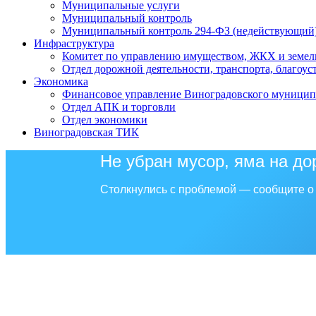
Муниципальные услуги
Муниципальный контроль
Муниципальный контроль 294-ФЗ (недействующий
Инфраструктура
Комитет по управлению имуществом, ЖКХ и земел
Отдел дорожной деятельности, транспорта, благоус
Экономика
Финансовое управление Виноградовского муницип
Отдел АПК и торговли
Отдел экономики
Виноградовская ТИК
Не убран мусор, яма на до
Столкнулись с проблемой — сообщите о 