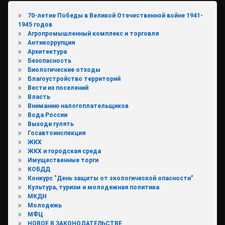
70-летие Победы в Великой Отечественной войне 1941-
1945 годов
Агропромышленный комплекс и торговля
Антикоррупция
Архитектура
Безопасность
Биологические отходы
Благоустройство территорий
Вести из поселений
Власть
Вниманию налогоплательщиков
Вода России
Выходи гулять
Госавтоинспекция
ЖКХ
ЖКХ и городская среда
Имущественные торги
КОБДД
Конкурс "День защиты от экологической опасности"
Культура, туризм и молодежная политика
МКДН
Молодежь
МФЦ
НОВОЕ В ЗАКОНОДАТЕЛЬСТВЕ