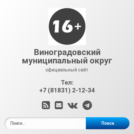
Перейти
к
содержимому
Виноградовский
муниципальный округ
официальный сайт
Тел:
+7 (81831) 2-12-34
RSS
E-mail
ВКонтакте
Telegram
Найти: