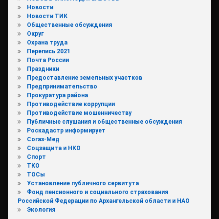
Новости
Новости ТИК
Общественные обсуждения
Округ
Охрана труда
Перепись 2021
Почта России
Праздники
Предоставление земельных участков
Предпринимательство
Прокуратура района
Противодействие коррупции
Противодействие мошенничеству
Публичные слушания и общественные обсуждения
Роскадастр информирует
Согаз-Мед
Соцзащита и НКО
Спорт
ТКО
ТОСы
Установление публичного сервитута
Фонд пенсионного и социального страхования
Российской Федерации по Архангельской области и НАО
Экология