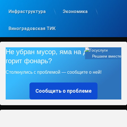
Инфраструктура
Экономика
Виноградовская ТИК
Не убран мусор, яма на дороге, не
Решаем вместе
горит фонарь?
Столкнулись с проблемой — сообщите о ней!
Сообщить о проблеме