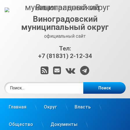
Перейти
к
содержимому
Виноградовский
муниципальный округ
официальный сайт
Тел:
+7 (81831) 2-12-34
RSS
E-mail
ВКонтакте
Telegram
Найти:
Главная
Округ
Власть
Общество
Документы