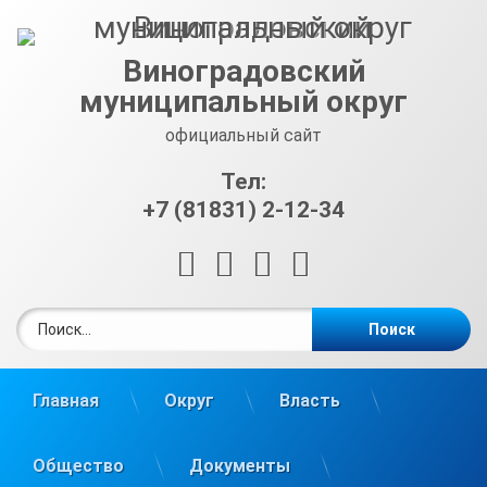
Перейти
к
содержимому
Виноградовский
муниципальный округ
официальный сайт
Тел:
+7 (81831) 2-12-34
RSS
E-mail
ВКонтакте
Telegram
Найти:
Главная
Округ
Власть
Общество
Документы