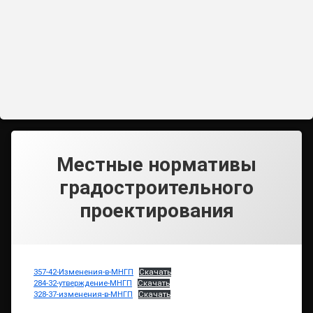
Местные нормативы
градостроительного
проектирования
357-42-Изменения-в-МНГП
Скачать
284-32-утверждение-МНГП
Скачать
328-37-изменения-в-МНГП
Скачать