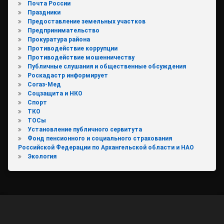
Почта России
Праздники
Предоставление земельных участков
Предпринимательство
Прокуратура района
Противодействие коррупции
Противодействие мошенничеству
Публичные слушания и общественные обсуждения
Роскадастр информирует
Согаз-Мед
Соцзащита и НКО
Спорт
ТКО
ТОСы
Установление публичного сервитута
Фонд пенсионного и социального страхования
Российской Федерации по Архангельской области и НАО
Экология