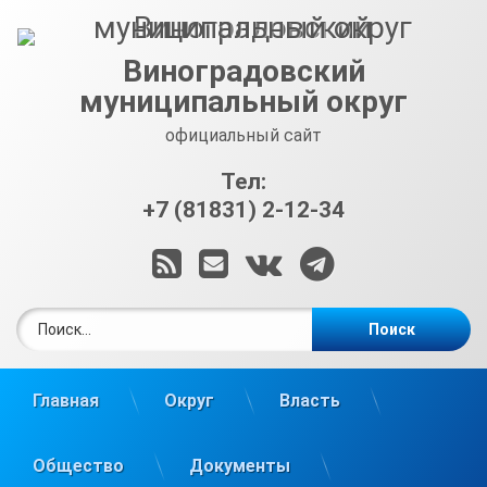
Перейти
к
содержимому
Виноградовский
муниципальный округ
официальный сайт
Тел:
+7 (81831) 2-12-34
RSS
E-mail
ВКонтакте
Telegram
Найти:
Главная
Округ
Власть
Общество
Документы