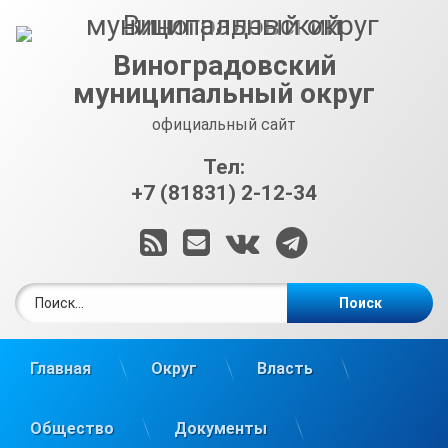
Перейти
к
содержимому
Виноградовский
муниципальный округ
официальный сайт
Тел:
+7 (81831) 2-12-34
RSS
E-mail
ВКонтакте
Telegram
Найти:
Главная
Округ
Власть
Общество
Документы