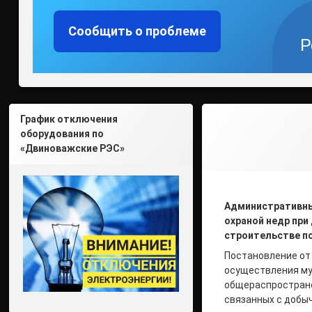
Сообщить о проблеме
Р
График отключения
оборудования по
«Двиноважские РЭС»
Административн
охраной недр пр
строительстве п
Постановление от
осуществления му
общераспростране
связанных с добы