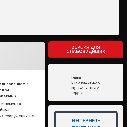
ВЕРСИЯ ДЛЯ
СЛАБОВИДЯЩИХ
Глава
Виноградовского
ользованием и
муниципального
е
при
округа
копаемых
регламента
обыче
х сооружений, не
ИНТЕРНЕТ-