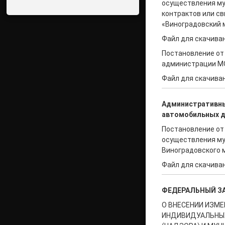
осуществления му
контрактов или с
«Виноградовский 
Файл для скачиван
Постановление от 
администрации МО
Файл для скачиван
Административны
автомобильных д
Постановление от
осуществления му
Виноградовского 
Файл для скачиван
ФЕДЕРАЛЬНЫЙ З
О ВНЕСЕНИИ ИЗМЕ
ИНДИВИДУАЛЬНЫХ