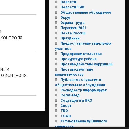
Новости
Новости ТИК
Общественные обсуждения
Округ
Охрана труда
Перепись 2021
И
Почта России
 КОНТРОЛЯ
Праздники
Предоставление земельных
участков
Предпринимательство
Прокуратура района
Противодействие коррупции
ИЦ И
Противодействие
мошенничеству
ГО КОНТРОЛЯ
Публичные слушания и
общественные обсуждения
Роскадастр информирует
Согаз-Мед
Соцзащита и НКО
Спорт
ТКО
ТОСы
Установление публичного
сервитута