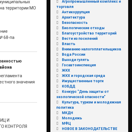
Агропромышленный комплекс и
 муниципальных
торговля
 на территории МО
Антикоррупция
Архитектура
Безопасность
Биологические отходы
ение
Благоустройство территорий
№ 68-па
Вести из поселений
Власть
Вниманию налогоплательщиков
Вода России
Выходи гулять
хранностью
Госавтоинспекция
айона
ЖКХ
 регламента
ЖКХ и городская среда
Имущественные торги
естного значения
КОБДД
Конкурс "День защиты от
экологической опасности"
Культура, туризм и молодежная
политика
МКДН
Молодежь
ИЦ И
МФЦ
ГО КОНТРОЛЯ
НОВОЕ В ЗАКОНОДАТЕЛЬСТВЕ