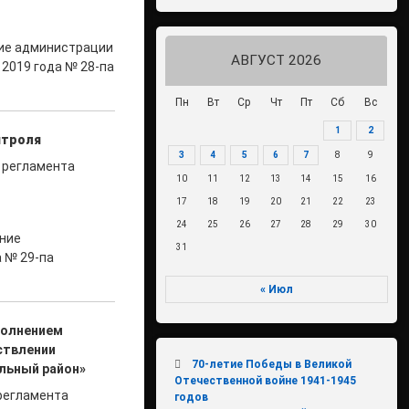
ние администрации
АВГУСТ 2026
2019 года № 28-па
Пн
Вт
Ср
Чт
Пт
Сб
Вс
1
2
нтроля
3
4
5
6
7
8
9
о регламента
10
11
12
13
14
15
16
17
18
19
20
21
22
23
24
25
26
27
28
29
30
ение
31
 № 29-па
« Июл
полнением
ствлении
70-летие Победы в Великой
льный район»
Отечественной войне 1941-1945
 регламента
годов