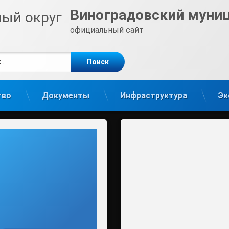
Виноградовский муни
официальный сайт
е
m
тво
Документы
Инфраструктура
Эк