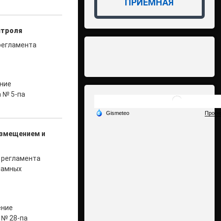
ПРИЁМНАЯ
нтроля
регламента
ение
 № 5-па
азмещением и
о регламента
ламных
ение
 № 28-па