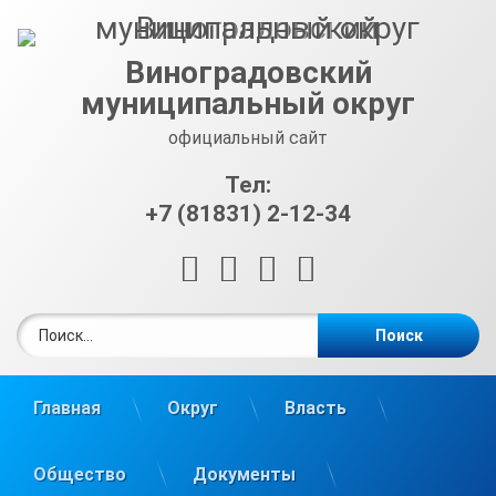
Перейти
к
содержимому
Виноградовский
муниципальный округ
официальный сайт
Тел:
+7 (81831) 2-12-34
RSS
E-mail
ВКонтакте
Telegram
Найти:
Главная
Округ
Власть
Общество
Документы