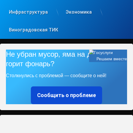
Инфраструктура
Экономика
Виноградовская ТИК
Не убран мусор, яма на дороге, не
Решаем вместе
горит фонарь?
Столкнулись с проблемой — сообщите о ней!
Сообщить о проблеме