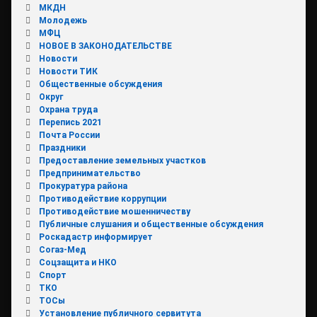
МКДН
Молодежь
МФЦ
НОВОЕ В ЗАКОНОДАТЕЛЬСТВЕ
Новости
Новости ТИК
Общественные обсуждения
Округ
Охрана труда
Перепись 2021
Почта России
Праздники
Предоставление земельных участков
Предпринимательство
Прокуратура района
Противодействие коррупции
Противодействие мошенничеству
Публичные слушания и общественные обсуждения
Роскадастр информирует
Согаз-Мед
Соцзащита и НКО
Спорт
ТКО
ТОСы
Установление публичного сервитута