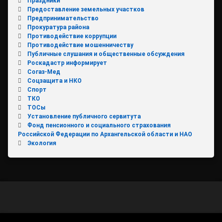
Праздники
Предоставление земельных участков
Предпринимательство
Прокуратура района
Противодействие коррупции
Противодействие мошенничеству
Публичные слушания и общественные обсуждения
Роскадастр информирует
Согаз-Мед
Соцзащита и НКО
Спорт
ТКО
ТОСы
Установление публичного сервитута
Фонд пенсионного и социального страхования
Российской Федерации по Архангельской области и НАО
Экология