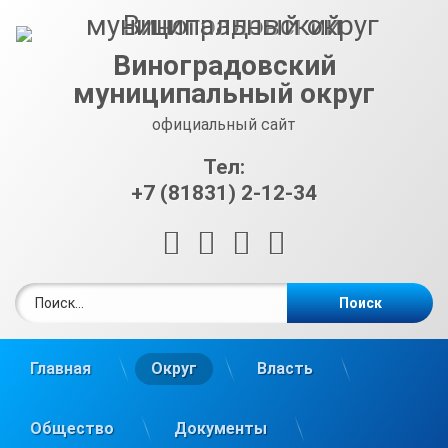
Перейти
к
содержимому
Виноградовский
муниципальный округ
официальный сайт
Тел:
+7 (81831) 2-12-34
RSS
E-mail
ВКонтакте
Telegram
Найти:
Главная
Округ
Власть
Общество
Документы