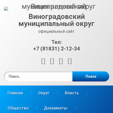
Перейти
к
содержимому
Виноградовский
муниципальный округ
официальный сайт
Тел:
+7 (81831) 2-12-34
RSS
E-mail
ВКонтакте
Telegram
Найти:
Главная
Округ
Власть
Общество
Документы