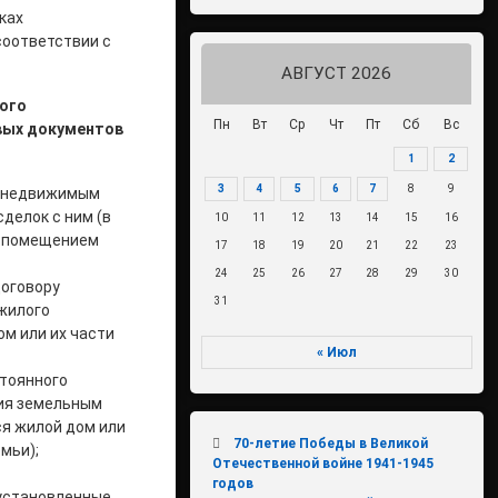
ках
соответствии с
АВГУСТ 2026
ого
Пн
Вт
Ср
Чт
Пт
Сб
Вс
овых документов
1
2
3
4
5
6
7
8
9
с недвижимым
делок с ним (в
10
11
12
13
14
15
16
м помещением
17
18
19
20
21
22
23
24
25
26
27
28
29
30
договору
31
жилого
ом или их части
« Июл
стоянного
ния земельным
ся жилой дом или
70-летие Победы в Великой
мьи);
Отечественной войне 1941-1945
годов
 установленные