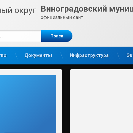
Виноградовский муни
официальный сайт
е
m
тво
Документы
Инфраструктура
Эк