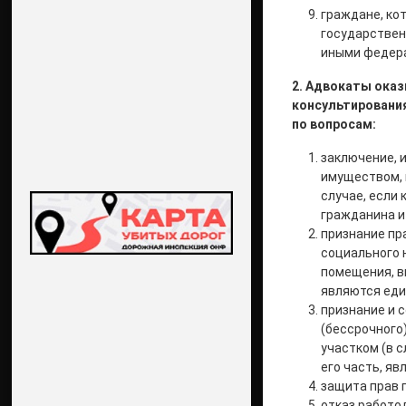
граждане, ко
государствен
иными федера
2. Адвокаты ока
консультирования
по вопросам:
заключение, 
имуществом, 
случае, если
гражданина и 
признание пр
социального 
помещения, в
являются еди
признание и 
(бессрочного
участком (в с
его часть, я
защита прав 
отказ работо