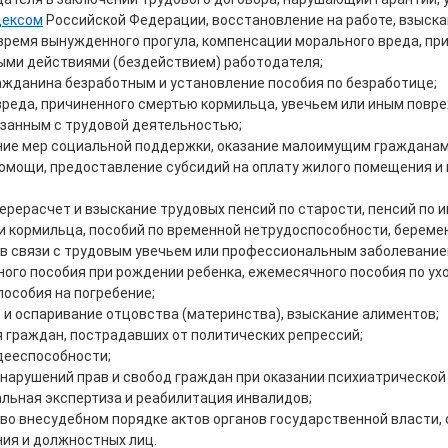
дексом
Российской Федерации, восстановление на работе, взыскан
 время вынужденного прогула, компенсации морального вреда, пр
ми действиями (бездействием) работодателя;
ажданина безработным и установление пособия по безработице;
реда, причиненного смертью кормильца, увечьем или иным повр
язанным с трудовой деятельностью;
ие мер социальной поддержки, оказание малоимущим гражданам
омощи, предоставление субсидий на оплату жилого помещения и
перерасчет и взыскание трудовых пенсий по старости, пенсий по 
и кормильца, пособий по временной нетрудоспособности, береме
 в связи с трудовым увечьем или профессиональным заболевание
ого пособия при рождении ребенка, ежемесячного пособия по ухо
пособия на погребение;
 и оспаривание отцовства (материнства), взыскание алиментов;
 граждан, пострадавших от политических репрессий;
дееспособности;
нарушений прав и свобод граждан при оказании психиатрической
льная экспертиза и реабилитация инвалидов;
во внесудебном порядке актов органов государственной власти, 
ия и должностных лиц.