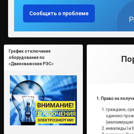
Сообщить о проблеме
Р
График отключения
По
оборудования по
«Двиноважские РЭС»
1. Право на пол
граждане, ср
одиноко прож
(малоимущие 
инвалиды I и I