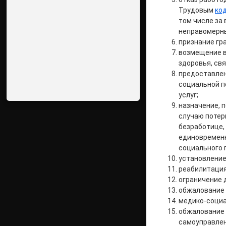
Трудовым
ко
том числе за
неправомерны
признание гр
возмещение в
здоровья, св
предоставлен
социальной п
услуг;
назначение, 
случаю потер
безработице,
единовременн
социального 
установление
реабилитация
ограничение 
обжалование 
медико-социа
обжалование 
самоуправлен