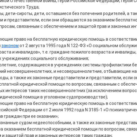
икой Отечественной войны, Герои Российской Федерации, Герои С
истического Труда;
ы, дети-сироты, дети, оставшиеся без попечения родителей, а та
и и представители, если они обращаются за оказанием бесплатн
просам, связанным с обеспечением и защитой прав и законных ин
еющие право на бесплатную юридическую помощь в соответствии
м
законом
от 2 августа 1995 года N 122-ФЗ «О социальном обслуж
раста и инвалидов», т.е. граждане пожилого возраста и инвалид
 учреждениях социального обслуживания;
летние, содержащиеся в учреждениях системы профилактики бе
ий несовершеннолетних, и несовершеннолетние, отбывающие на
оды, а также их законные представители и представители, если 
сплатной юридической помощи по вопросам, связанным с обеспе
ных интересов таких несовершеннолетних (за исключением вопрос
идической помощи в уголовном судопроизводстве);
еющие право на бесплатную юридическую помощь в соответстви
сийской Федерации от 2 июля 1992 года N 3185-1 «О психиатриче
в граждан при ее оказании»;
изнанные судом недееспособными, а также их законные представи
а оказанием бесплатной юридической помощи по вопросам, связ
 и защитой прав и законных интересов таких граждан;