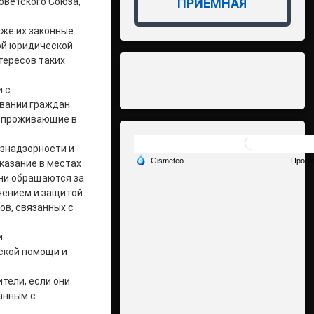
оветского Союза,
ПРИЁМНАЯ
кже их законные
ой юридической
тересов таких
 с
ивании граждан
ы, проживающие в
знадзорности и
казание в местах
они обращаются за
чением и защитой
ов, связанных с
и
ской помощи и
тели, если они
анным с