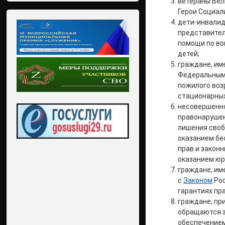
ветераны Вел
Герои Социал
дети-инвалид
представител
помощи по во
детей;
граждане, им
Федеральны
пожилого воз
стационарных
несовершенно
правонарушен
лишения своб
оказанием бе
прав и закон
оказанием юр
граждане, им
с
Законом
Рос
гарантиях пра
граждане, пр
обращаются з
обеспечением