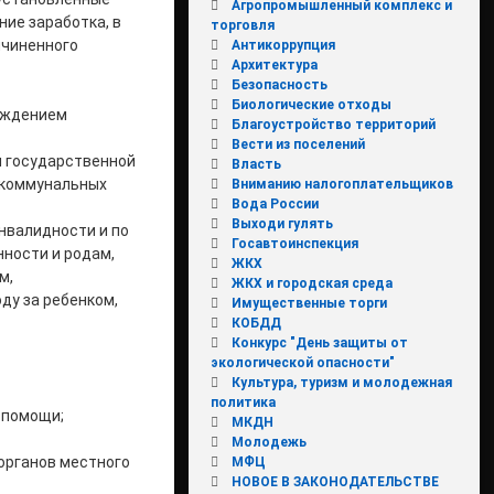
Агропромышленный комплекс и
ие заработка, в
торговля
ичиненного
Антикоррупция
Архитектура
Безопасность
Биологические отходы
еждением
Благоустройство территорий
Вести из поселений
 государственной
Власть
 коммунальных
Вниманию налогоплательщиков
Вода России
Выходи гулять
инвалидности и по
Госавтоинспекция
нности и родам,
ЖКХ
м,
ЖКХ и городская среда
ду за ребенком,
Имущественные торги
КОБДД
Конкурс "День защиты от
экологической опасности"
Культура, туризм и молодежная
политика
 помощи;
МКДН
Молодежь
органов местного
МФЦ
НОВОЕ В ЗАКОНОДАТЕЛЬСТВЕ