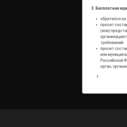
3. Бесплатная юр
обратился за
просит соста
(или) предст
организации 
требований;
просит состав
или муниципа
Российской Ф
орган, органи