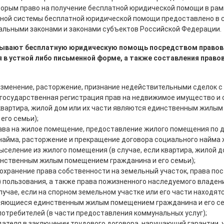
торым право на получение бесплатной юридической помощи в рам
ной системы бесплатной юридической помощи предоставлено в 
льными законами и законами субъектов Российской Федерации.
зывают бесплатную юридическую помощь посредством пра­вов
 в устной либо письменной форме, а также составления прав
изменение, расторжение, признание недействительными сделок 
государственная регистрация прав на недвижимое имущество и с
 квартира, жилой дом или их части являются единственным жилы
его семьи);
ава на жилое помещение, предоставление жилого помещения по 
найма, расторжение и прекращение договора социального найма 
ыселение из жилого помещения (в случае, если квартира, жилой д
нственным жилым помещением гражданина и его семьи);
сохранение права собственности на земельный участок, права по
) пользования, а также права пожизненного наследуемого владе
лучае, если на спорном земельном участке или его части находят
вляющиеся единственным жилым помещением гражданина и его се
потребителей (в части предоставления коммунальных услуг);
дателя в заключении трудового договора, нарушающий гарантии,