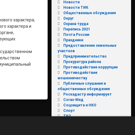
Новости
Новости ТИК
Общественные обсуждения
Округ
ового характера;
Охрана труда
ого характера и
Перепись 2021
органе,
Почта России
твующих
Праздники
Предоставление земельных
участков
государственном
Предпринимательство
тельством
Прокуратура района
 муниципальный
Противодействие коррупции
Противодействие
мошенничеству
Публичные слушания и
общественные обсуждения
Роскадастр информирует
Согаз-Мед
Соцзащита и НКО
Спорт
ТКО
ТОСы
Установление публичного
сервитута