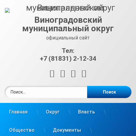
Перейти
к
содержимому
Виноградовский
муниципальный округ
официальный сайт
Тел:
+7 (81831) 2-12-34
RSS
E-mail
ВКонтакте
Telegram
Найти:
Главная
Округ
Власть
Общество
Документы