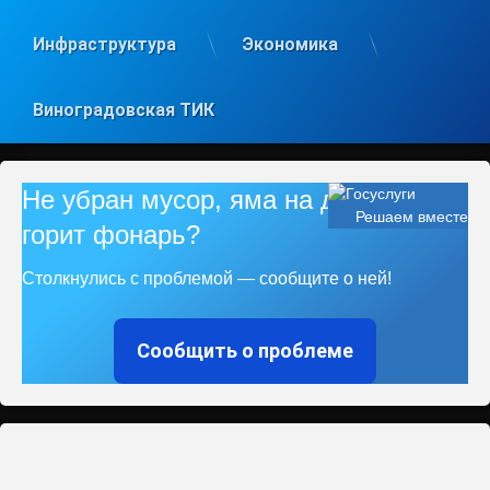
Инфраструктура
Экономика
Виноградовская ТИК
Не убран мусор, яма на дороге, не
Решаем вместе
горит фонарь?
Столкнулись с проблемой — сообщите о ней!
Сообщить о проблеме