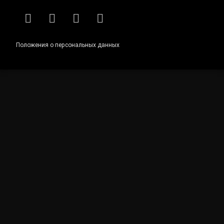
RSS
E-mail
ВКонтакте
Telegram
Положения о персональных данных