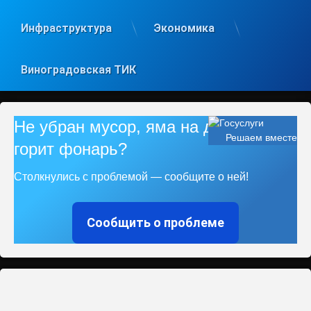
Инфраструктура
Экономика
Виноградовская ТИК
Не убран мусор, яма на дороге, не
Решаем вместе
горит фонарь?
Столкнулись с проблемой — сообщите о ней!
Сообщить о проблеме