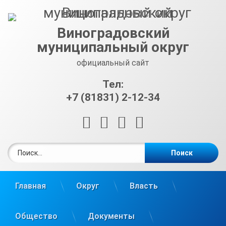
Перейти
к
содержимому
Виноградовский
муниципальный округ
официальный сайт
Тел:
+7 (81831) 2-12-34
RSS
E-mail
ВКонтакте
Telegram
Найти:
Главная
Округ
Власть
Общество
Документы