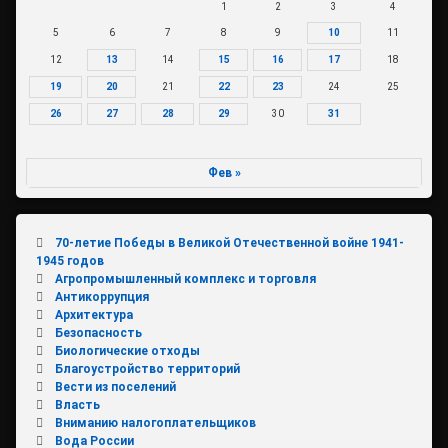
1
2
3
4
5
6
7
8
9
10
11
12
13
14
15
16
17
18
19
20
21
22
23
24
25
26
27
28
29
30
31
Фев »
70-летие Победы в Великой Отечественной войне 1941-
1945 годов
Агропромышленный комплекс и торговля
Антикоррупция
Архитектура
Безопасность
Биологические отходы
Благоустройство территорий
Вести из поселений
Власть
Вниманию налогоплательщиков
Вода России