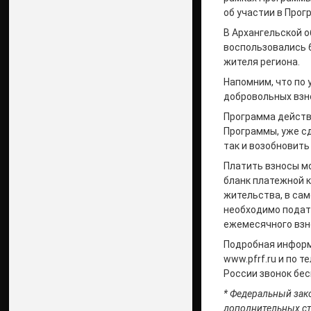
об участии в Прогр
В Архангельской 
воспользовались 6
жителя региона.
Напомним, что по
добровольных взно
Программа действу
Программы, уже сд
так и возобновить
Платить взносы мо
бланк платежной 
жительства, в сам
необходимо подат
ежемесячного взно
Подробная информ
www.pfrf.ru и по 
России звонок бес
* Федеральный зак
дополнительных ст