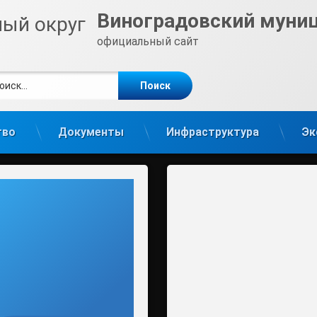
Виноградовский муни
официальный сайт
ти:
те
gram
тво
Документы
Инфраструктура
Эк