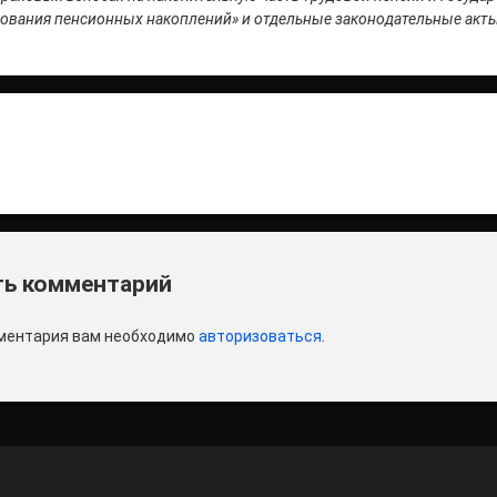
вания пенсионных накоплений» и отдельные законодательные акты
итать
и
ь комментарий
ментария вам необходимо
авторизоваться
.