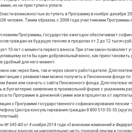
амме, но не приступил к уплате.
области возможностью вступить в Программу в ноябре-декабре 20
58 человек. Таким образом, с 2008 года участниками Программы 
 условиям Программы, государство ежегодно обеспечивает софи
сов граждан на будущую пенсию в пределах от 2 до 12 тысяч рубл
ет 10 лет с момента первого взноса. При этом закон позволяет у
елавшему хотя бы один добровольный взнос, как приостановить у
 в удобный для него момент.
жно как через банк, так и через своего работодателя. Для платеж
квитанции с реквизитами можно получить в Пенсионном фонде по
ом банке или скачать с сайта Пенсионного фонда. Для платежа ч
ь в бухгалтерию заявление в произвольной форме с указанием ра
са по Программе в денежной сумме или в процентах от зарплаты
ация о Программе государственного софинансирования пенсии –
телефону Центра консультирования граждан 8 800 510-55-55 (кругл
платный).
он № 345-ФЗ от 4 ноября 2014 года «О внесении изменений в Федера
раховых взносах на накопительную часть трудовой пенсии и госуда