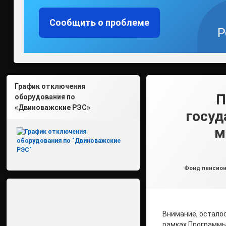
Сообщить о проблеме
Р
График отключения
П
оборудования по
«Двиноважские РЭС»
госуд
м
Рубрики:
Фонд пенсион
Внимание, осталос
рамках Программы