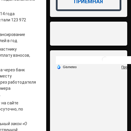
ПРИЁМНАЯ
14 года
стали 123 972
нансирование
ей в год.
частнику
плату взносов,
а через банк
 месту
ерез работодателя
змера
.
 на сайте
осуточно, по
льный закон «О
рственной