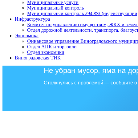
Муниципальные услуги
Муниципальный контроль
Муниципальный контроль 294-ФЗ (недействующий
Инфраструктура
Комитет по управлению имуществом, ЖКХ и земел
Отдел дорожной деятельности, транспорта, благоус
Экономика
Финансовое управление Виноградовского муницип
Отдел АПК и торговли
Отдел экономики
Виноградовская ТИК
Не убран мусор, яма на до
Столкнулись с проблемой — сообщите о 