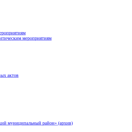
ероприятиям
итическим мероприятиям
ых актов
ий муниципальный район» (архив)