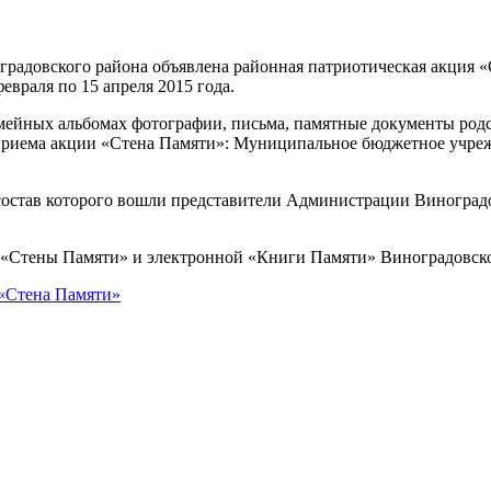
радовского района объявлена районная патриотическая акция 
евраля по 15 апреля 2015 года.
емейных альбомах фотографии, письма, памятные документы род
ы приема акции «Стена Памяти»: Муниципальное бюджетное учр
состав которого вошли представители Администрации Виноградо
я «Стены Памяти» и электронной «Книги Памяти» Виноградовско
«Стена Памяти»