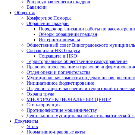
Резерв управленческих кадров
Вакансии
Общество
Комфортное Поморье
Обращения граждан
Порядок организации работы по рассмотрени
Обзоры обращений граждан
Интернет-приемная
Общественный совет Виноградовского муниципаль
Соцзащита и НКО округа
Соцзащита и НКО
Территориальное общественное самоуправление
Правовое просвещение и правовое информировани
Отдел опеки и попечительства
Муниципальная комиссия по делам несовершенноле
Инициативное бюджетирование
Отдел по защите населения и территорий от чрезв
Охрана труда
МНОГОФУНКЦИОНАЛЬНЫЙ ЦЕНТР
Стоп-коррупция
Противодействие мошенничеству
Деятельность муниципальной антинаркотической к
Документы
Устав
Нормативно-правовые акты