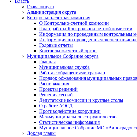
Власть
Глава округа
Администрация округа
Контрольно-счетная комиссия
О Контрольно-счетной комиссии
План работы Контрольно-счетной комиссии
Информация по проведенным контрольным м
Информация по проведенным экспертно-анал
Годовые отчеты
Контрольно-счетный орган
Муниципальное Собрание округа
Главная
Муниципальная служба
Работа с обращениями граждан
Порядок обжалования муниципальных правов
Распоряжения
Проекты решений
Решения сессий
Депутатские комиссии и круглые столы
О работе АОСД
Противодействие коррупции
Межмуниципальное сотрудничество
Статистическая информация
Муниципальное Собрание МО «Виноградовск
Доклад главы