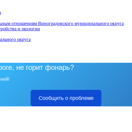
)
ьным отношениям Виноградовского муниципального округа
тройства и экологии
ального округа
роге, не горит фонарь?
ней!
Сообщить о проблеме