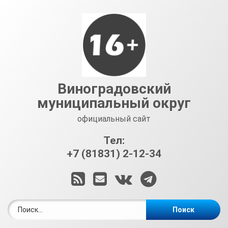
Перейти
к
содержимому
Виноградовский
муниципальный округ
официальный сайт
Тел:
+7 (81831) 2-12-34
RSS
E-mail
ВКонтакте
Telegram
Найти: