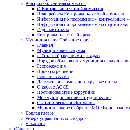
Контрольно-счетная комиссия
О Контрольно-счетной комиссии
План работы Контрольно-счетной комиссии
Информация по проведенным контрольным м
Информация по проведенным экспертно-анал
Годовые отчеты
Контрольно-счетный орган
Муниципальное Собрание округа
Главная
Муниципальная служба
Работа с обращениями граждан
Порядок обжалования муниципальных правов
Распоряжения
Проекты решений
Решения сессий
Депутатские комиссии и круглые столы
О работе АОСД
Противодействие коррупции
Межмуниципальное сотрудничество
Статистическая информация
Муниципальное Собрание МО «Виноградовск
Доклад главы
Резерв управленческих кадров
Вакансии
Общество