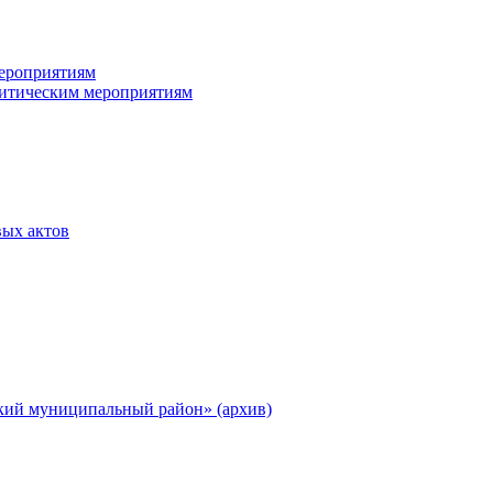
ероприятиям
итическим мероприятиям
ых актов
ий муниципальный район» (архив)