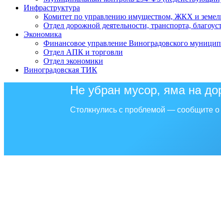
Инфраструктура
Комитет по управлению имуществом, ЖКХ и земел
Отдел дорожной деятельности, транспорта, благоус
Экономика
Финансовое управление Виноградовского муницип
Отдел АПК и торговли
Отдел экономики
Виноградовская ТИК
Не убран мусор, яма на до
Столкнулись с проблемой — сообщите о 