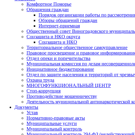
Комфортное Поморье
Обращения граждан
Порядок организации работы по рассмотрени
Обзоры обращений граждан
Интернет-приемная
Общественный совет Виноградовского муниципаль
Соцзащита и НКО округа
Соцзащита и НКО
Территориальное общественное самоуправление
Правовое просвещение и правовое информировани
Отдел опеки и попечительства
Муниципальная комиссия по делам несовершенноле
Инициативное бюджетирование
Отдел по защите населения и территорий от чрезв
Охрана труда
МНОГОФУНКЦИОНАЛЬНЫЙ ЦЕНТР
Стоп-коррупция
Противодействие мошенничеству
Деятельность муниципальной антинаркотической к
Документы
Устав
Нормативно-правовые акты
Муниципальные услуги
Муниципальный контроль
Муниципальный контроль 294-ФЗ (недействующий