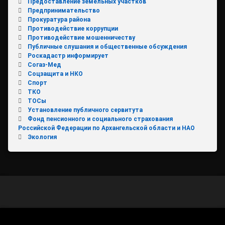
Предоставление земельных участков
Предпринимательство
Прокуратура района
Противодействие коррупции
Противодействие мошенничеству
Публичные слушания и общественные обсуждения
Роскадастр информирует
Согаз-Мед
Соцзащита и НКО
Спорт
ТКО
ТОСы
Установление публичного сервитута
Фонд пенсионного и социального страхования
Российской Федерации по Архангельской области и НАО
Экология