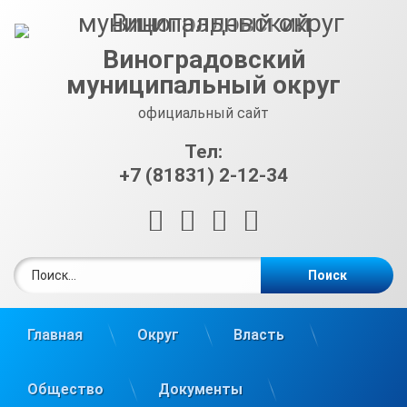
Перейти
к
содержимому
Виноградовский
муниципальный округ
официальный сайт
Тел:
+7 (81831) 2-12-34
RSS
E-mail
ВКонтакте
Telegram
Найти:
Главная
Округ
Власть
Общество
Документы