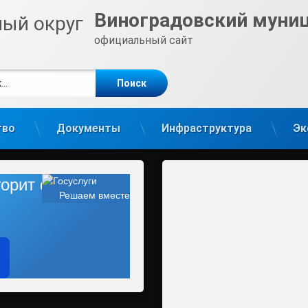
Виноградовский муни
официальный сайт
е
m
тво
Документы
Инфраструктура
Эк
 горит фонарь?
Решаем вместе