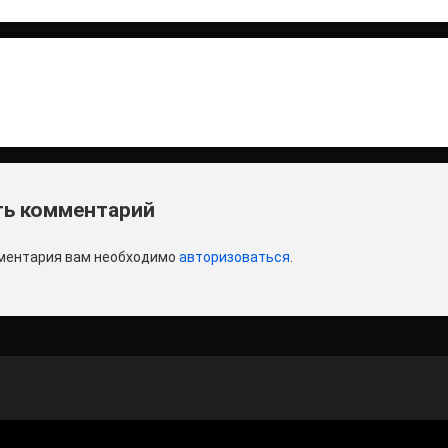
итать
и
ь комментарий
ментария вам необходимо
авторизоваться
.