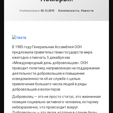
от
admin2
Рубрики:
Опубликовано
03.12.2015
Безопасность
,
Новости
В 1985 году Генеральная Ассамблея ООН
предложила правительствам государств мира
ежегодно отмечать 5 декабря как
«Международный день добровольцев». ООН
проводит политику, направленную на поддержание
деятельности добровольцев и повышение
осведомленности об их службе с целью
привлечения большего числа людей в ряды
добровольцев и волонтеров.
Доброволец — это не просто статус, это жизненная
позиция социально-активного человека, которому
небезразлично, что происходит вокруг.
Добровольцы — это люди, которые в случае беды