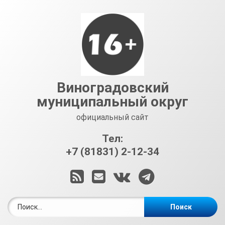
Перейти
к
содержимому
Виноградовский
муниципальный округ
официальный сайт
Тел:
+7 (81831) 2-12-34
RSS
E-mail
ВКонтакте
Telegram
Найти: