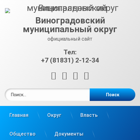
Перейти
к
содержимому
Виноградовский
муниципальный округ
официальный сайт
Тел:
+7 (81831) 2-12-34
RSS
E-mail
ВКонтакте
Telegram
Найти:
Главная
Округ
Власть
Общество
Документы