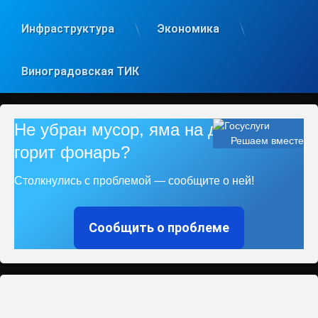
Инфраструктура
Экономика
Виноградовская ТИК
Не убран мусор, яма на дороге, не
Решаем вместе
горит фонарь?
Столкнулись с проблемой — сообщите о ней!
Сообщить о проблеме