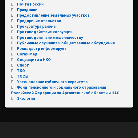
Почта России
Праздники
Предоставление земельных участков
Предпринимательство
Прокуратура района
Противодействие коррупции
Противодействие мошенничеству
Публичные слушания и общественные обсуждения
Роскадастр информирует
Согаз-Мед
Соцзащита и НКО
Спорт
ТКО
ТОСы
Установление публичного сервитута
Фонд пенсионного и социального страхования
Российской Федерации по Архангельской области и НАО
Экология