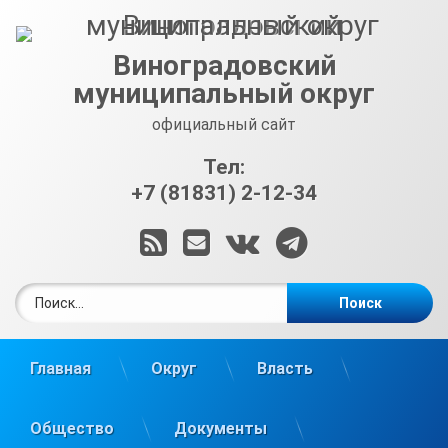
Перейти
к
содержимому
Виноградовский
муниципальный округ
официальный сайт
Тел:
+7 (81831) 2-12-34
RSS
E-mail
ВКонтакте
Telegram
Найти:
Главная
Округ
Власть
Общество
Документы