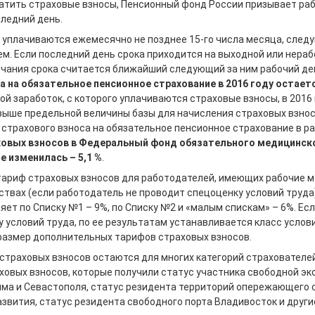
атить страховые взносы, Пенсионный фонд России призывает ра
следний день.
 уплачиваются ежемесячно не позднее 15-го числа месяца, след
м. Если последний день срока приходится на выходной или нера
ончания срока считается ближайший следующий за ним рабочий де
а на обязательное пенсионное страхование в 2016 году остаетс
й заработок, с которого уплачиваются страховые взносы, в 2016
Свыше предель­ной величины базы для начисления страховых взносо
страхового взноса на обязательное пенсионное страхование в р
ховых взносов в Федеральный фонд обязательного медицинско
е изменилась – 5,1 %
.
ариф страховых взносов для работодателей, имеющих рабочие м
твах (если работодатель не проводит спецоценку условий труда),
ет по Списку №1 – 9%, по Списку №2 и «малым спискам» – 6%. Ес
 условий труда, по ее результатам устанавливается класс услов
 размер дополнительных тарифов страховых взносов.
траховых взносов остаются для многих категорий страхователей,
ховых взносов, которые получили статус участника свободной э
ыма и Севастополя, статус резидента территорий опережающего 
звития, статус резидента свободного порта Владивосток и други