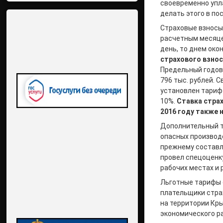
своевременно упл
делать этого в по
Страховые взносы
расчетным месяце
день, то днем ок
страхового взнос
Предельный годово
796 тыс. рублей. 
установлен тариф 
10%.
Ставка стра
2016 году также н
Дополнительный т
опасных производс
прежнему составля
провел спецоценку
рабочих местах и
Льготные тарифы с
плательщики стра
на территории Кр
экономического ра