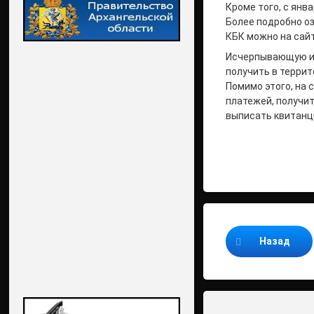
Кроме того, с янв
Более подробно о
КБК можно на сайт
Исчерпывающую ин
получить в террит
Помимо этого, на
платежей, получит
выписать квитанци
Продолжайте ч
Назад