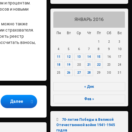
ям и процентам.
носов и новыми
ЯНВАРЬ 2016
в можно также
ии страхователя.
Пн
Вт
Ср
Чт
Пт
Сб
Вс
реть реестр
1
2
3
ассчитать взносы,
4
5
6
7
8
9
10
11
12
13
14
15
16
17
18
19
20
21
22
23
24
25
26
27
28
29
30
31
« Дек
Фев »
Далее
70-летие Победы в Великой
Отечественной войне 1941-1945
годов