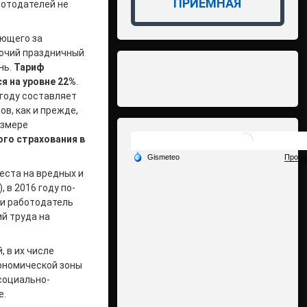
ПРИЁМНАЯ
ботодателей не
ующего за
бочий праздничный
нь.
Тариф
я на уровне 22%
.
 году составляет
в, как и прежде,
азмере
го страхования в
еста на вредных и
 в 2016 году по-
ли работодатель
ий труда на
 в их числе
кономической зоны
социально-
е.