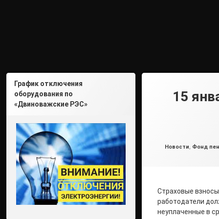
График отключения
15 янв
оборудования по
«Двиноважские РЭС»
Рубрики:
Новости
,
Фонд пен
Страховые взносы 
работодатели долж
неуплаченные в с