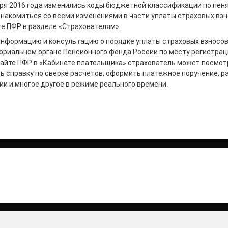
аря 2016 года изменились коды бюджетной классификации по пен
знакомиться со всеми изменениями в части уплаты страховых вз
е ПФР в разделе «Страхователям».
формацию и консультацию о порядке уплаты страховых взносо
ориальном органе Пенсионного фонда России по месту регистрац
 сайте ПФР в «Кабинете плательщика» страхователь может посмот
ь справку по сверке расчетов, оформить платежное поручение, р
и и многое другое в режиме реального времени.
итать