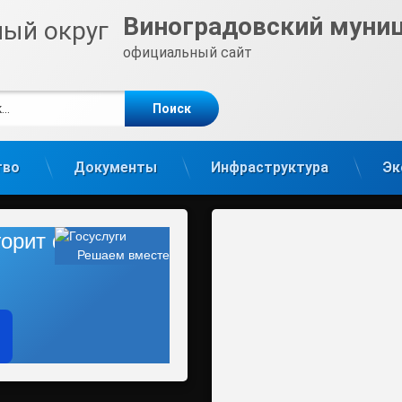
Виноградовский муни
официальный сайт
е
m
тво
Документы
Инфраструктура
Эк
 горит фонарь?
Решаем вместе