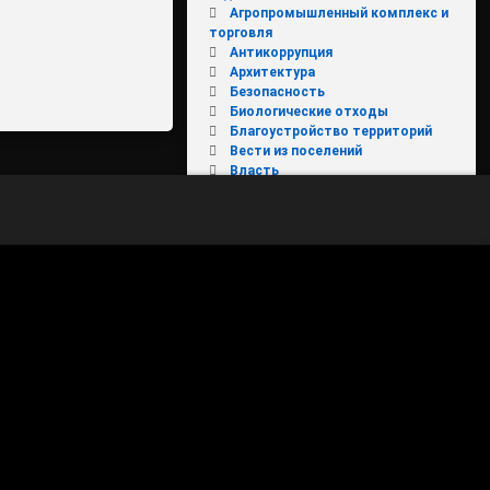
Агропромышленный комплекс и
торговля
Антикоррупция
Архитектура
Безопасность
Биологические отходы
Благоустройство территорий
Вести из поселений
Власть
Вниманию налогоплательщиков
Вода России
Выходи гулять
Госавтоинспекция
ЖКХ
ЖКХ и городская среда
Имущественные торги
КОБДД
Конкурс "День защиты от
экологической опасности"
Культура, туризм и молодежная
политика
МКДН
Молодежь
МФЦ
НОВОЕ В ЗАКОНОДАТЕЛЬСТВЕ