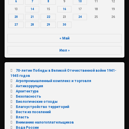
6
7
8
9
10
11
12
13
14
15
16
17
18
19
20
21
22
23
24
25
26
27
28
29
30
« Май
Июл »
70-летие Победы в Великой Отечественной войне 1941-
1945 годов
Агропромышленный комплекс и торговля
Антикоррупция
Архитектура
Безопасность
Биологические отходы
Благоустройство территорий
Вести из поселений
Власть
Вниманию налогоплательщиков
Вода России