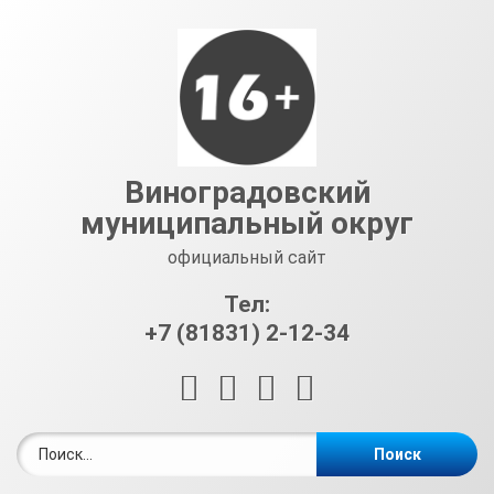
Перейти
к
содержимому
Виноградовский
муниципальный округ
официальный сайт
Тел:
+7 (81831) 2-12-34
RSS
E-mail
ВКонтакте
Telegram
Найти: