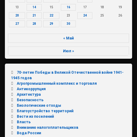
13
14
15
16
17
18
19
20
21
22
23
24
25
26
27
28
29
30
« Май
Июл »
70-летие Победы в Великой Отечественной войне 1941-
1945 годов
Агропромышленный комплекс и торговля
Антикоррупция
Архитектура
Безопасность
Биологические отходы
Благоустройство территорий
Вести из поселений
Власть
Вниманию налогоплательщиков
Вода России