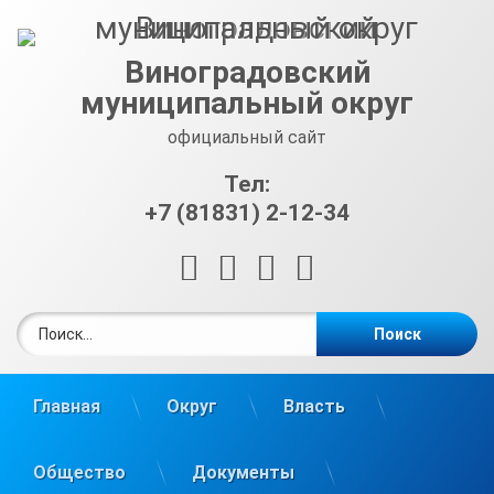
Перейти
к
содержимому
Виноградовский
муниципальный округ
официальный сайт
Тел:
+7 (81831) 2-12-34
RSS
E-mail
ВКонтакте
Telegram
Найти:
Главная
Округ
Власть
Общество
Документы