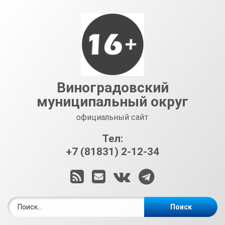
Перейти
к
содержимому
Виноградовский
муниципальный округ
официальный сайт
Тел:
+7 (81831) 2-12-34
RSS
E-mail
ВКонтакте
Telegram
Найти: