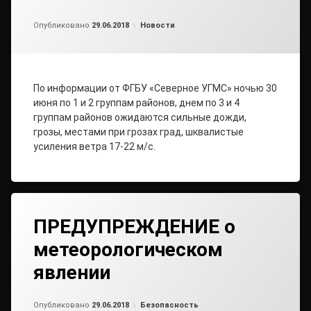
Обновлено на
от
admin
29.06.2018
Рубрики:
Опубликовано
29.06.2018
Новости
По информации от ФГБУ «Северное УГМС» ночью 30
июня по 1 и 2 группам районов, днем по 3 и 4
группам районов ожидаются сильные дожди,
грозы, местами при грозах град, шквалистые
усиления ветра 17-22 м/с.
ПРЕДУПРЕЖДЕНИЕ о
метеорологическом
явлении
от
admin
Рубрики:
Опубликовано
29.06.2018
Безопасность