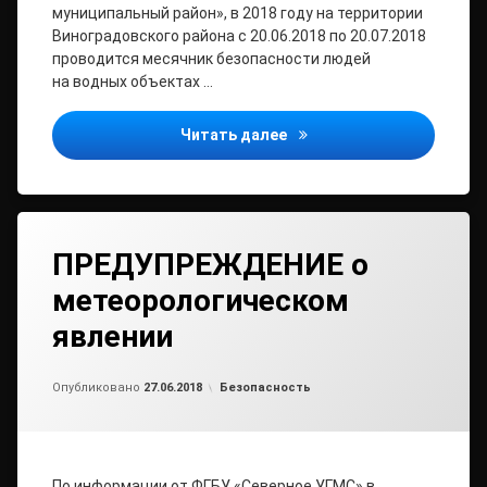
муниципальный район», в 2018 году на территории
Виноградовского района с 20.06.2018 по 20.07.2018
проводится месячник безопасности людей
на водных объектах …
Месячник безопасности л
Читать далее
ПРЕДУПРЕЖДЕНИЕ о
метеорологическом
явлении
Обновлено на
от
admin
27.06.2018
Рубрики:
Опубликовано
27.06.2018
Безопасность
По информации от ФГБУ «Северное УГМС» в