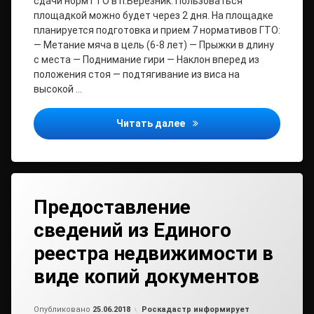
сдачи норм ГТО в п.Березник. Пользоваться
площадкой можно будет через 2 дня. На площадке
планируется подготовка и прием 7 нормативов ГТО:
— Метание мяча в цель (6-8 лет) — Прыжки в длину
с места — Поднимание гири — Наклон вперед из
положения стоя — подтягивание из виса на
высокой …
Новая площадка для сда
Читать далее
Предоставление
сведений из Единого
реестра недвижимости в
виде копий документов
от
admin
Рубрики:
Опубликовано
25.06.2018
Роскадастр информирует