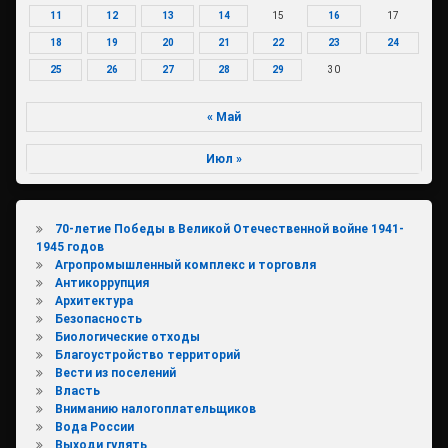
11
12
13
14
15
16
17
18
19
20
21
22
23
24
25
26
27
28
29
30
« Май
Июл »
70-летие Победы в Великой Отечественной войне 1941-
1945 годов
Агропромышленный комплекс и торговля
Антикоррупция
Архитектура
Безопасность
Биологические отходы
Благоустройство территорий
Вести из поселений
Власть
Вниманию налогоплательщиков
Вода России
Выходи гулять