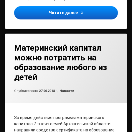
Кадастровая палата отв
Читать далее
Материнский капитал
можно потратить на
образование любого из
детей
от
admin
Рубрики:
Опубликовано
27.06.2018
Новости
За время действия программы материнского
капитала 7 тысяч семей Архангельской области
направили средства сертификата на образование