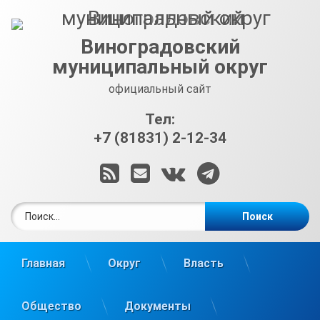
Перейти
к
содержимому
Виноградовский
муниципальный округ
официальный сайт
Тел:
+7 (81831) 2-12-34
RSS
E-mail
ВКонтакте
Telegram
Найти:
Главная
Округ
Власть
Общество
Документы