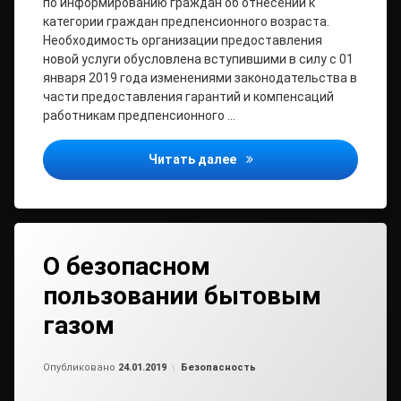
по информированию граждан об отнесении к
категории граждан предпенсионного возраста.
Необходимость организации предоставления
новой услуги обусловлена вступившими в силу с 01
января 2019 года изменениями законодательства в
части предоставления гарантий и компенсаций
работникам предпенсионного …
Информирование граждан 
Читать далее
О безопасном
пользовании бытовым
газом
Обновлено на
от
admin2
24.01.2019
Рубрики:
Опубликовано
24.01.2019
Безопасность