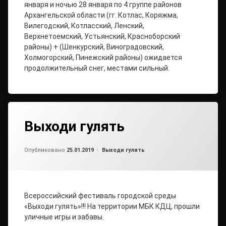
января и ночью 28 января по 4 группе районов
Архангельской области (гг. Котлас, Коряжма,
Вилегодский, Котласский, Ленский,
Верхнетоемский, Устьянский, Красноборский
районы) + (Шенкурский, Виноградовский,
Холмогорский, Пинежский районы) ожидается
продолжительный снег, местами сильный.
Выходи гулять
Обновлено на
от
admin2
25.01.2019
Рубрики:
Опубликовано
25.01.2019
Выходи гулять
Всероссийский фестиваль городской среды
«Выходи гулять»!!! На территории МБК КДЦ, прошли
уличные игры и забавы.