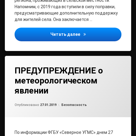
региона, проживающих в сельской местности.
Напомним, с 2019 года вступили в силу поправки,
предусматривающие дополнительную поддержку
для жителей села. Она заключается …
Пенсии 2,5 тысяч сельски
Читать далее
ПРЕДУПРЕЖДЕНИЕ о
метеорологическом
явлении
Обновлено на
от
admin
27.01.2019
Рубрики:
Опубликовано
27.01.2019
Безопасность
По информации ФГБУ «Северное УГМС» днем 27