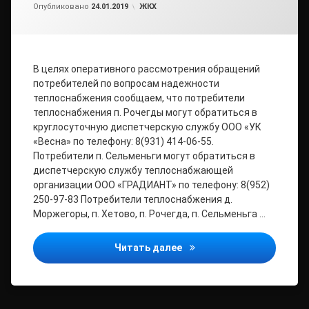
Обновлено на
от
admin2
28.01.2019
Рубрики:
Опубликовано
24.01.2019
ЖКХ
В целях оперативного рассмотрения обращений
потребителей по вопросам надежности
теплоснабжения сообщаем, что потребители
теплоснабжения п. Рочегды могут обратиться в
круглосуточную диспетчерскую службу ООО «УК
«Весна» по телефону: 8(931) 414-06-55.
Потребители п. Сельменьги могут обратиться в
диспетчерскую службу теплоснабжающей
организации ООО «ГРАДИАНТ» по телефону: 8(952)
250-97-83 Потребители теплоснабжения д.
Моржегоры, п. Хетово, п. Рочегда, п. Сельменьга …
Информация
Читать далее