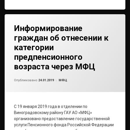
Информирование
граждан об отнесении к
категории
предпенсионного
возраста через МФЦ
Обновлено на
от
admin2
24.01.2019
Рубрики:
Опубликовано
24.01.2019
МФЦ
С 19 января 2019 года в отделении по
Виноградовскому району ГАУ АО «МФЦ»
организовано предоставление государственной
услуги Пенсионного фонда Российской Федерации