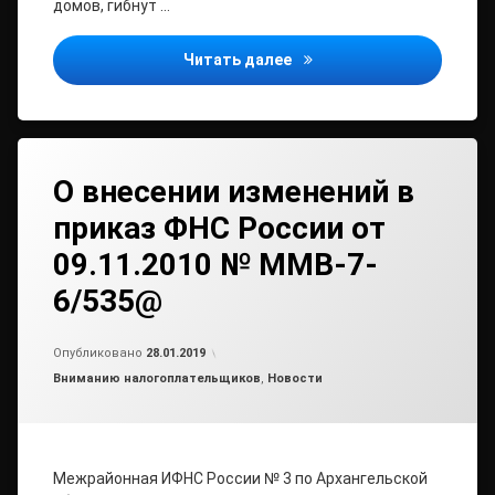
домов, гибнут …
Наледь
Читать далее
О внесении изменений в
приказ ФНС России от
09.11.2010 № ММВ-7-
6/535@
Обновлено на
от
admin2
28.01.2019
Опубликовано
28.01.2019
Рубрики:
Вниманию налогоплательщиков
,
Новости
Межрайонная ИФНС России № 3 по Архангельской