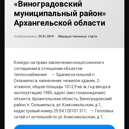
«Виноградовский
муниципальный район»
Архангельской области
Обновлено на
от
admin2
29.01.2019
Рубрики:
Опубликовано
29.01.2019
Имущественные торги
Конкурс на право заключения концессионного
соглашения в отношении объектов
теплоснабжения: — Здания котельной п.
Сельменьга, назначение: нежилое здание, 2-
этажное, общая площадь 1012,9 кв. м, год ввода в
эксплуатацию 1985, адрес (местонахождение)
объекта: Архангельская область, Виноградовский
район, п. Сельменьга, ул. Комсомольская, д.1,
кадастровый номер 29:04:120101:311; — Тепловых
сетей от котельной по ул. Комсомольская, д.1, …