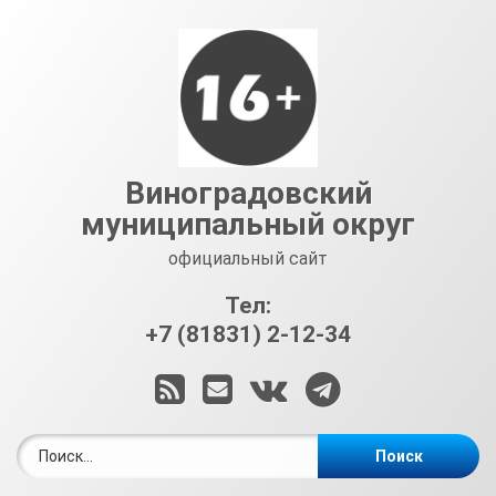
Перейти
к
содержимому
Виноградовский
муниципальный округ
официальный сайт
Тел:
+7 (81831) 2-12-34
RSS
E-mail
ВКонтакте
Telegram
Найти: