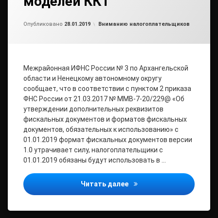
моделей ККТ
Обновлено на
от
admin2
28.01.2019
Рубрики:
Опубликовано
28.01.2019
Вниманию налогоплательщиков
Межрайонная ИФНС России № 3 по Архангельской
области и Ненецкому автономному округу
сообщает, что в соответствии с пунктом 2 приказа
ФНС России от 21.03.2017 № ММВ-7-20/229@ «Об
утверждении дополнительных реквизитов
фискальных документов и форматов фискальных
документов, обязательных к использованию» с
01.01.2019 формат фискальных документов версии
1.0 утрачивает силу, налогоплательщики с
01.01.2019 обязаны будут использовать в …
О прекращении производ
Читать далее