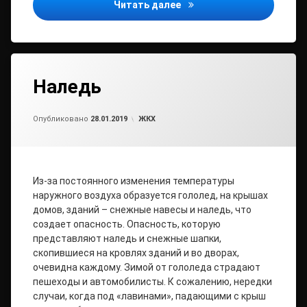
Сообщение о результатах
Читать далее
Наледь
Обновлено на
от
admin2
28.01.2019
Рубрики:
Опубликовано
28.01.2019
ЖКХ
Из-за постоянного изменения температуры
наружного воздуха образуется гололед, на крышах
домов, зданий – снежные навесы и наледь, что
создает опасность. Опасность, которую
представляют наледь и снежные шапки,
скопившиеся на кровлях зданий и во дворах,
очевидна каждому. Зимой от гололеда страдают
пешеходы и автомобилисты. К сожалению, нередки
случаи, когда под «лавинами», падающими с крыш