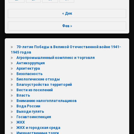
« Дек
Фев »
70-летие Победы в Великой Отечественной войне 1941-
1945 годов
Агропромышленный комплекс и торговля
Антикоррупция
Архитектура
Безопасность
Биологические отходы
Благоустройство территорий
Вести из поселений
Власть
Вниманию налогоплательщиков
Вода России
Выходи гулять
Госавтоинспекция
ЖКХ
ЖКХ и городская среда
Имущественные торги