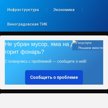
Инфраструктура
Экономика
Виноградовская ТИК
Не убран мусор, яма на дороге, не
Решаем вместе
горит фонарь?
Столкнулись с проблемой — сообщите о ней!
Сообщить о проблеме