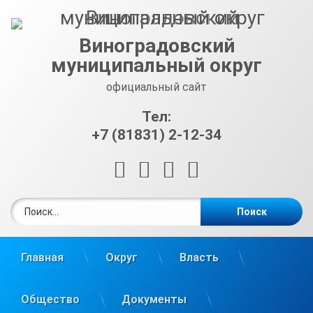
Перейти
к
содержимому
Виноградовский
муниципальный округ
официальный сайт
Тел:
+7 (81831) 2-12-34
RSS
E-mail
ВКонтакте
Telegram
Найти:
Главная
Округ
Власть
Общество
Документы