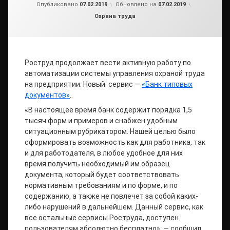
от
admin
Опубликовано
07.02.2019
Обновлено на
07.02.2019
Рубрики:
Охрана труда
Роструд продолжает вести активную работу по
автоматизации системы управления охраной труда
на предприятии. Новый сервис —
«Банк типовых
документов»
..
«В настоящее время банк содержит порядка 1,5
тысяч форм и примеров и снабжен удобным
ситуационным рубрикатором. Нашей целью было
сформировать возможность как для работника, так
и для работодателя, в любое удобное для них
время получить необходимый им образец
документа, который будет соответствовать
нормативным требованиям и по форме, и по
содержанию, а также не повлечет за собой каких-
либо нарушений в дальнейшем. Данный сервис, как
все остальные сервисы Роструда, доступен
пользователям абсолютно бесплатно», — сообщил