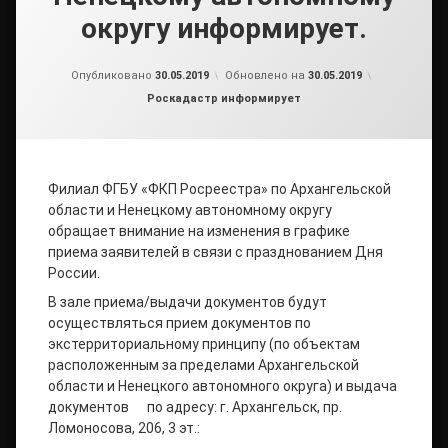
округу информирует.
от
admin2
Опубликовано
30.05.2019
Обновлено на
30.05.2019
Рубрики:
Роскадастр информирует
Филиал ФГБУ «ФКП Росреестра» по Архангельской
области и Ненецкому автономному округу
обращает внимание на изменения в графике
приема заявителей в связи с празднованием Дня
России.
В зале приема/выдачи документов будут
осуществляться прием документов по
экстерриториальному принципу (по объектам
расположенным за пределами Архангельской
области и Ненецкого автономного округа) и выдача
документов по адресу: г. Архангельск, пр.
Ломоносова, 206, 3 эт.: