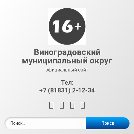
Перейти
к
содержимому
Виноградовский
муниципальный округ
официальный сайт
Тел:
+7 (81831) 2-12-34
RSS
E-mail
ВКонтакте
Telegram
Найти: