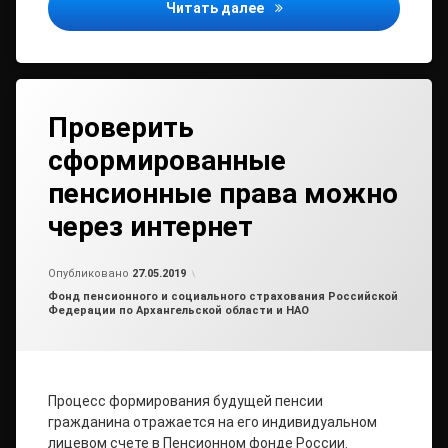
Цифровое ТВ: помоги по
Читать далее
Проверить
сформированные
пенсионные права можно
через интернет
Обновлено на
от
admin2
27.05.2019
Опубликовано
27.05.2019
Рубрики:
Фонд пенсионного и социального страхования Российской
Федерации по Архангельской области и НАО
Процесс формирования будущей пенсии
гражданина отражается на его индивидуальном
лицевом счете в Пенсионном фонде России.