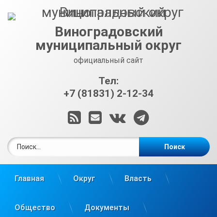
Перейти
к
содержимому
Виноградовский
муниципальный округ
официальный сайт
Тел:
+7 (81831) 2-12-34
RSS
E-mail
ВКонтакте
Telegram
Найти:
Главная
Округ
Власть
Общество
Документы