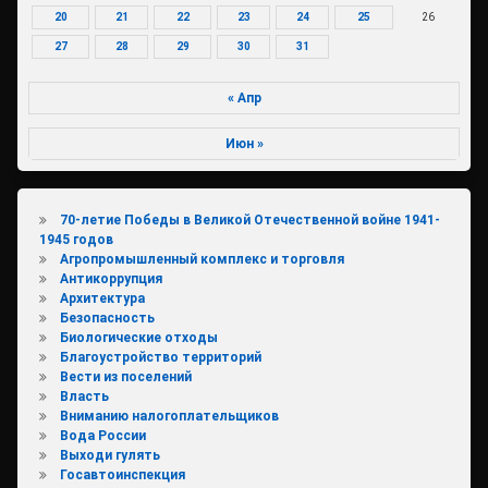
20
21
22
23
24
25
26
27
28
29
30
31
« Апр
Июн »
70-летие Победы в Великой Отечественной войне 1941-
1945 годов
Агропромышленный комплекс и торговля
Антикоррупция
Архитектура
Безопасность
Биологические отходы
Благоустройство территорий
Вести из поселений
Власть
Вниманию налогоплательщиков
Вода России
Выходи гулять
Госавтоинспекция