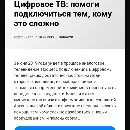
Цифровое ТВ: помоги
подключиться тем, кому
это сложно
Обновлено на
от
admin2
28.05.2019
Рубрики:
Опубликовано
28.05.2019
Новости
3 июня 2019 года уйдет в прошлое аналоговое
телевидение. Процесс подключения к цифровому
телевещанию достаточно простой, но люди
старшего поколения, не разбирающиеся в
тонкостях современной техники, могут испытывать
определенные трудности. В связи с этим
министерство связи и информационных технологий
Архангельской области призывает северян оказать
помощь тем, кому сложно разобраться с новым
оборудованием, и помочь своим …