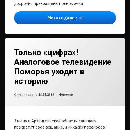
досрочно прекращены полномочия …
О досрочном прекращени
Читать далее
Только «цифра»!
Аналоговое телевидение
Поморья уходит в
историю
Обновлено на
от
admin2
28.05.2019
Рубрики:
Опубликовано
28.05.2019
Новости
3 июня в Архангельской области «аналог»
прекратит своё вещание, и никаких переносов