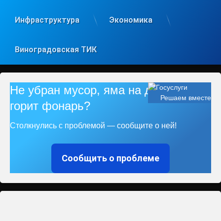
Инфраструктура
Экономика
Виноградовская ТИК
Не убран мусор, яма на дороге, не
Решаем вместе
горит фонарь?
Столкнулись с проблемой — сообщите о ней!
Сообщить о проблеме