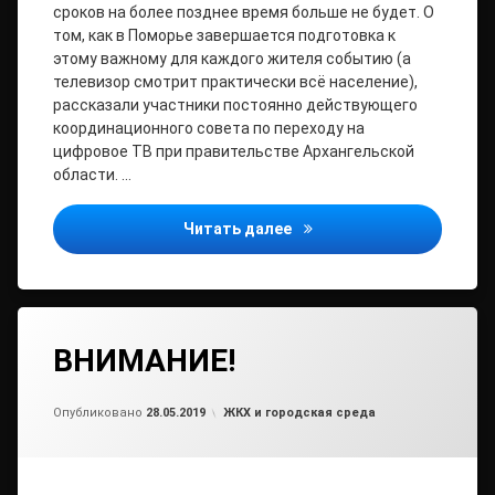
сроков на более позднее время больше не будет. О
том, как в Поморье завершается подготовка к
этому важному для каждого жителя событию (а
телевизор смотрит практически всё население),
рассказали участники постоянно действующего
координационного совета по переходу на
цифровое ТВ при правительстве Архангельской
области. …
Только «цифра»! Аналого
Читать далее
ВНИМАНИЕ!
Обновлено на
от
admin2
28.05.2019
Рубрики:
Опубликовано
28.05.2019
ЖКХ и городская среда