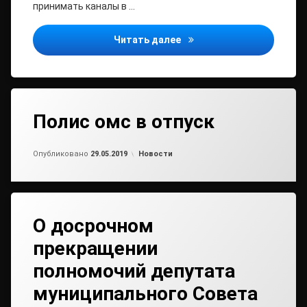
принимать каналы в …
Настройся на «цифру»! Д
Читать далее
Полис омс в отпуск
Обновлено на
от
admin2
29.05.2019
Рубрики:
Опубликовано
29.05.2019
Новости
О досрочном
прекращении
полномочий депутата
муниципального Совета