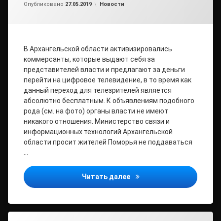
Обновлено на
от
admin2
27.05.2019
Рубрики:
Опубликовано
27.05.2019
Новости
В Архангельской области активизировались
коммерсанты, которые выдают себя за
представителей власти и предлагают за деньги
перейти на цифровое телевидение, в то время как
данный переход для телезрителей является
абсолютно бесплатным. К объявлениям подобного
рода (см. на фото) органы власти не имеют
никакого отношения. Министерство связи и
информационных технологий Архангельской
области просит жителей Поморья не поддаваться
…
До перехода на «цифру» 
Читать далее