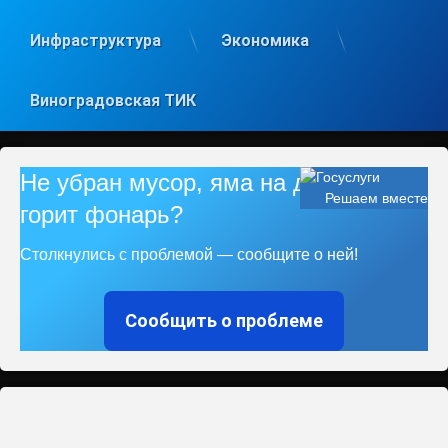
Инфраструктура
Экономика
Виноградовская ТИК
Не убран мусор, яма на дороге, не
Решаем вместе
горит фонарь?
Столкнулись с проблемой — сообщите о ней!
Сообщить о проблеме