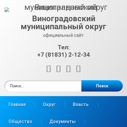
Перейти
к
содержимому
Виноградовский
муниципальный округ
официальный сайт
Тел:
+7 (81831) 2-12-34
RSS
E-mail
ВКонтакте
Telegram
Найти:
Главная
Округ
Власть
Общество
Документы