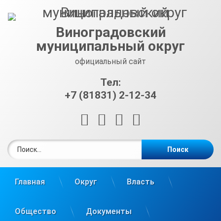
Перейти
к
содержимому
Виноградовский
муниципальный округ
официальный сайт
Тел:
+7 (81831) 2-12-34
RSS
E-mail
ВКонтакте
Telegram
Найти:
Главная
Округ
Власть
Общество
Документы