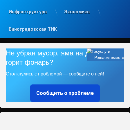
Инфраструктура
Экономика
Виноградовская ТИК
Не убран мусор, яма на дороге, не
Решаем вместе
горит фонарь?
Столкнулись с проблемой — сообщите о ней!
Сообщить о проблеме