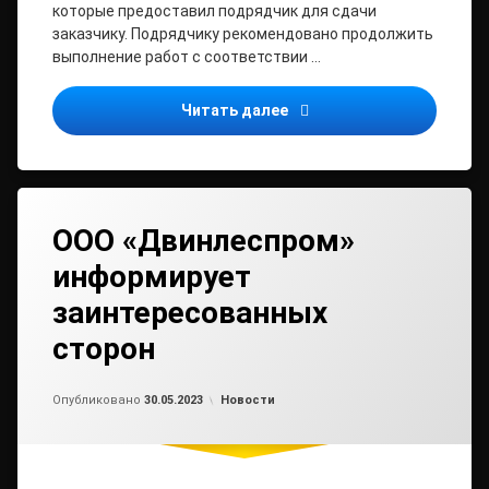
которые предоставил подрядчик для сдачи
заказчику. Подрядчику рекомендовано продолжить
выполнение работ с соответствии …
Капитальный ремонт в Б
Читать далее
ООО «Двинлеспром»
информирует
заинтересованных
сторон
Обновлено на
от
admin2
30.05.2023
Рубрики:
Опубликовано
30.05.2023
Новости