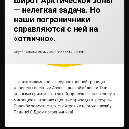
широт Арктической зоны
— нелегкая задача. Но
наши пограничники
справляются с ней на
«отлично».
Обновлено на
от
admin2
29.05.2023
Рубрики:
Опубликовано
28.05.2023
Новости
,
Округ
Тысячи километров государственной границы
доверены военным Архангельской области. Они
первыми принимают гостей, пресекают незаконную
миграцию и охраняют ценные природные ресурсы.
Спасибо за мужество, стойкость и верную службу
Родине! С Днём пограничника!