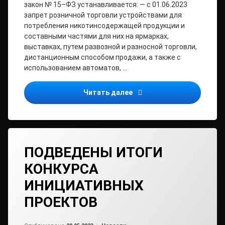
закон № 15–ФЗ устанавливается: — с 01.06.2023
запрет розничной торговли устройствами для
потребления никотинсодержащей продукции и
составными частями для них на ярмарках,
выставках, путем развозной и разносной торговли,
дистанционным способом продажи, а также с
использованием автоматов, …
Вниманию предпринимат
Читать далее
ПОДВЕДЕНЫ ИТОГИ
КОНКУРСА
ИНИЦИАТИВНЫХ
ПРОЕКТОВ
Обновлено на
от
admin2
29.05.2023