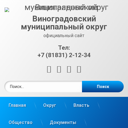
Перейти
к
содержимому
Виноградовский
муниципальный округ
официальный сайт
Тел:
+7 (81831) 2-12-34
RSS
E-mail
ВКонтакте
Telegram
Найти:
Главная
Округ
Власть
Общество
Документы