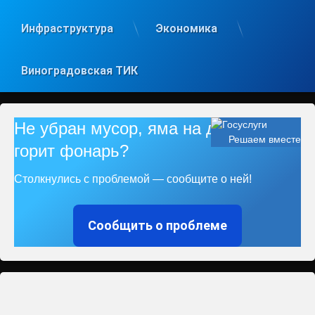
Инфраструктура
Экономика
Виноградовская ТИК
Не убран мусор, яма на дороге, не
Решаем вместе
горит фонарь?
Столкнулись с проблемой — сообщите о ней!
Сообщить о проблеме