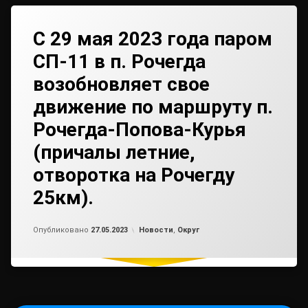
С 29 мая 2023 года паром
СП-11 в п. Рочегда
возобновляет свое
движение по маршруту п.
Рочегда-Попова-Курья
(причалы летние,
отворотка на Рочегду
25км).
Обновлено на
от
admin2
29.05.2023
Рубрики:
Опубликовано
27.05.2023
Новости
,
Округ