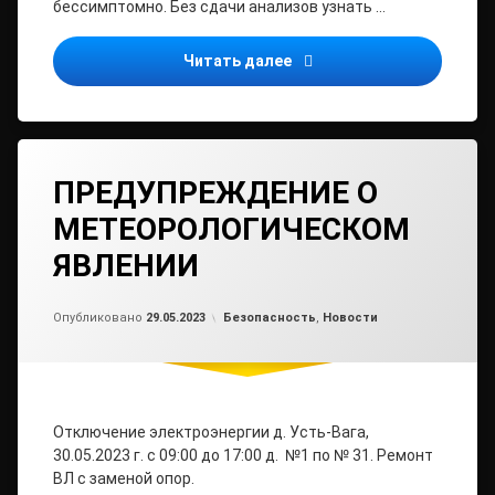
бессимптомно. Без сдачи анализов узнать …
Минздрав Архангельской 
Читать далее
ПРЕДУПРЕЖДЕНИЕ О
МЕТЕОРОЛОГИЧЕСКОМ
ЯВЛЕНИИ
Обновлено на
от
admin
29.05.2023
Рубрики:
Опубликовано
29.05.2023
Безопасность
,
Новости
Отключение электроэнергии д. Усть-Вага,
30.05.2023 г. с 09:00 до 17:00 д. №1 по № 31. Ремонт
ВЛ с заменой опор.