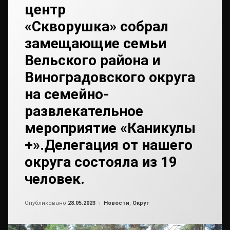
центр
«Скворушка» собрал
замещающие семьи
Вельского района и
Виноградовского округа
на семейно-
развлекательное
мероприятие «Каникулы
+».Делегация от нашего
округа состояла из 19
человек.
Обновлено на
от
admin2
29.05.2023
Рубрики:
Опубликовано
28.05.2023
Новости
,
Округ