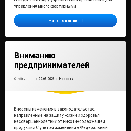
конкурс по отбору управляющей организации для
управления многоквартирными …
ИЗВЕЩЕНИЕ
Читать далее
Вниманию
предпринимателей
Обновлено на
от
admin2
29.05.2023
Рубрики:
Опубликовано
29.05.2023
Новости
Внесены изменения в законодательство,
направленные на защиту жизни и здоровья
несовершеннолетних от никотинсодержащей
продукции С учетом изменений в Федеральный