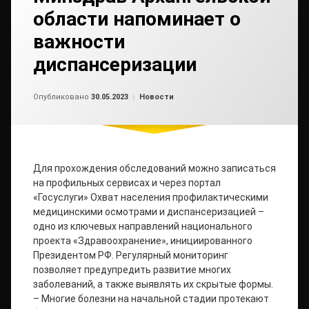
области напоминает о
важности
диспансеризации
Обновлено на
от
admin2
30.05.2023
Рубрики:
Опубликовано
30.05.2023
Новости
Для прохождения обследований можно записаться
на профильных сервисах и через портал
«Госуслуги» Охват населения профилактическими
медицинскими осмотрами и диспансеризацией –
одно из ключевых направлений национального
проекта «Здравоохранение», инициированного
Президентом РФ. Регулярный мониторинг
позволяет предупредить развитие многих
заболеваний, а также выявлять их скрытые формы.
– Многие болезни на начальной стадии протекают