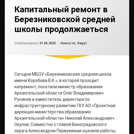
Капитальный ремонт в
Березниковской средней
школы продолжаеться
Обновлено на
от
admin2
01.06.2023
Рубрики:
Опубликовано
31.05.2023
Новости
,
Округ
Сегодня МБОУ «Березниковская средняя школа
имени Коробова В.К.», в которой проходит
капремонт, посетили министр образования
Архангельской области Олег Владимирович
Русинов и заместитель директора по
инфраструктурному развитию ГКУ АО «Проектная
дирекция министерства образования
Архангельской области» Николай Александрович
Окулов. Совместно с главой Виноградовского
округа Александром Первухиным оценили работы,