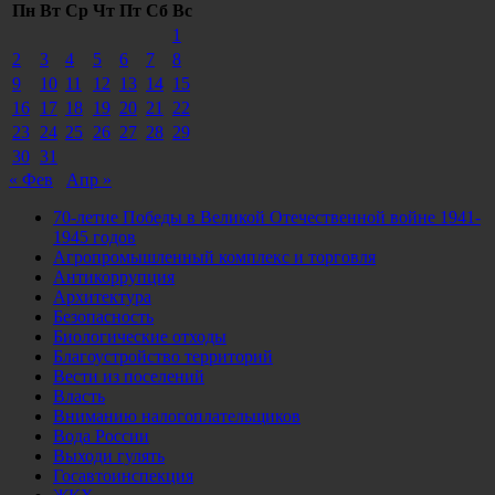
Пн
Вт
Ср
Чт
Пт
Сб
Вс
1
2
3
4
5
6
7
8
9
10
11
12
13
14
15
16
17
18
19
20
21
22
23
24
25
26
27
28
29
30
31
« Фев
Апр »
70-летие Победы в Великой Отечественной войне 1941-
1945 годов
Агропромышленный комплекс и торговля
Антикоррупция
Архитектура
Безопасность
Биологические отходы
Благоустройство территорий
Вести из поселений
Власть
Вниманию налогоплательщиков
Вода России
Выходи гулять
Госавтоинспекция