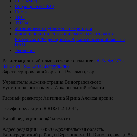
Согаз-Мед
Соцзащита и НКО
Спорт
ТКО
ТОСы
Установление публичного сервитута
Фонд пенсионного и социального страхования
Российской Федерации по Архангельской области и
НАО
Экология
Регистрационный номер сетевого издания:
ЭЛ № ФС 77 -
83807 от 19.08.2022.
(
загрузить
)
Зарегистрировавший орган – Роскомнадзор.
Учредитель: Администрация Виноградовского
муниципального округа Архангельской области
Главный редактор: Антипина Ирина Александровна
Телефон редакции: 8-81831-2-12-34,
E-mail редакции: adm@vmoao.ru
Адрес редакции: 164570 Архангельская область,
Виноградовский район, п.Березник, ул. П. Виноградова, д. 83.