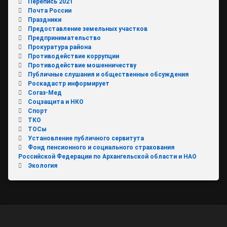
Перепись 2021
Почта России
Праздники
Предоставление земельных участков
Предпринимательство
Прокуратура района
Противодействие коррупции
Противодействие мошенничеству
Публичные слушания и общественные обсуждения
Роскадастр информирует
Согаз-Мед
Соцзащита и НКО
Спорт
ТКО
ТОСы
Установление публичного сервитута
Фонд пенсионного и социального страхования
Российской Федерации по Архангельской области и НАО
Экология