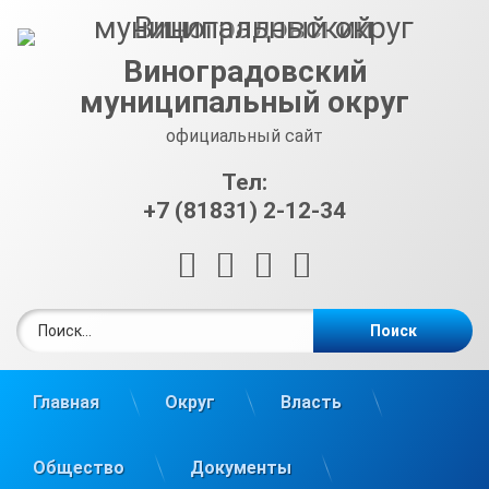
Перейти
к
содержимому
Виноградовский
муниципальный округ
официальный сайт
Тел:
+7 (81831) 2-12-34
RSS
E-mail
ВКонтакте
Telegram
Найти:
Главная
Округ
Власть
Общество
Документы