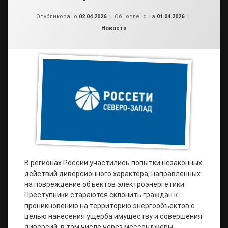
от
admin2
Опубликовано
02.04.2026
Обновлено на
01.04.2026
Рубрики:
Новости
В регионах России участились попытки незаконных
действий диверсионного характера, направленных
на повреждение объектов электроэнергетики.
Преступники стараются склонить граждан к
проникновению на территорию энергообъектов с
целью нанесения ущерба имуществу и совершения
диверсий, в том числе через мессенджеры.