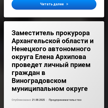
Предпринимателям Помор
Читать далее
Заместитель прокурора
Архангельской области и
Ненецкого автономного
округа Елена Архипова
проведет личный прием
граждан в
Виноградовском
муниципальном округе
Обновлено на
от
admin2
25.08.2025
Рубрики:
Опубликовано
21.08.2025
Предпринимательство