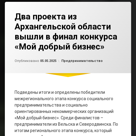
Два проекта из
Архангельской области
вышли в финал конкурса
«Мой добрый бизнес»
Обновлено на
от
admin2
05.05.2025
Рубрики:
Опубликовано
05.05.2025
Предпринимательство
Подведены итоги и определены победители
межрегионального этапа конкурса социального
предпринимательства и социально
ориентированных некоммерческих организаций
«Мой добрый бизнес». Среди финалистов –
предприниматели из Вельска и Северодвинска. По
итогам регионального этапа конкурса, который