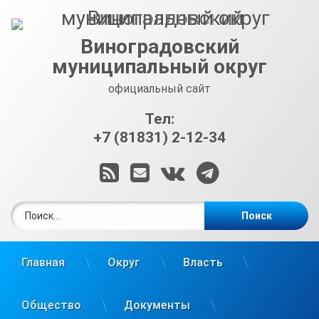
Перейти
к
содержимому
Виноградовский
муниципальный округ
официальный сайт
Тел:
+7 (81831) 2-12-34
RSS
E-mail
ВКонтакте
Telegram
Найти:
Главная
Округ
Власть
Общество
Документы