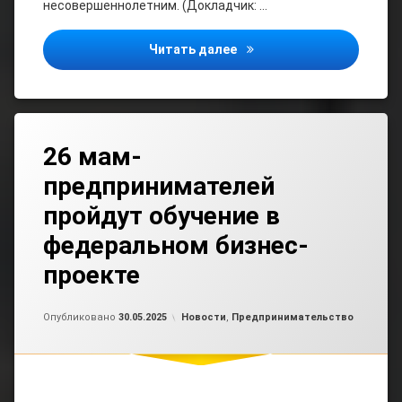
несовершеннолетним. (Докладчик: …
Уважаемые предпринимат
Читать далее
26 мам-
предпринимателей
пройдут обучение в
федеральном бизнес-
проекте
Обновлено на
от
admin
30.05.2025
Рубрики:
Опубликовано
30.05.2025
Новости
,
Предпринимательство