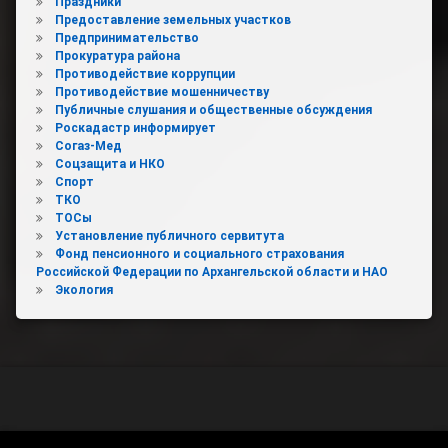
Праздники
Предоставление земельных участков
Предпринимательство
Прокуратура района
Противодействие коррупции
Противодействие мошенничеству
Публичные слушания и общественные обсуждения
Роскадастр информирует
Согаз-Мед
Соцзащита и НКО
Спорт
ТКО
ТОСы
Установление публичного сервитута
Фонд пенсионного и социального страхования
Российской Федерации по Архангельской области и НАО
Экология