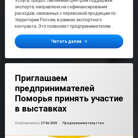
Услуга, предоставляемая Центром поддержки
экспорта, направлена на софинансирование
расходов, связанных с перевозкой продукции по
территории России, в рамках экспортного
контракта. Это позволяет предпринимателям …
Предпринимателям Помор
Читать далее
Приглашаем
предпринимателей
Поморья принять участие
в выставках
Обновлено на
от
admin2
27.06.2025
Рубрики:
Опубликовано
27.06.2025
Предпринимательство