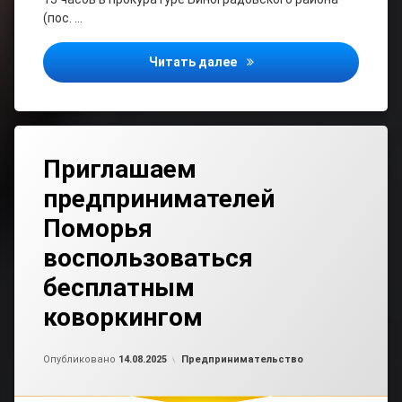
(пос. …
Заместитель прокурора А
Читать далее
Приглашаем
предпринимателей
Поморья
воспользоваться
бесплатным
коворкингом
Обновлено на
от
admin2
14.08.2025
Рубрики:
Опубликовано
14.08.2025
Предпринимательство